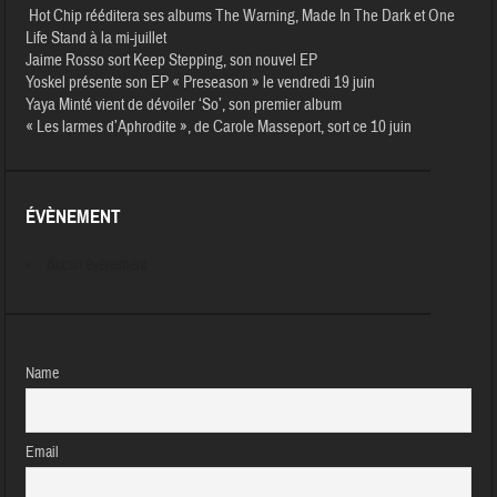
Hot Chip rééditera ses albums The Warning, Made In The Dark et One
Life Stand à la mi-juillet
Jaime Rosso sort Keep Stepping, son nouvel EP
Yoskel présente son EP « Preseason » le vendredi 19 juin
Yaya Minté vient de dévoiler ‘So’, son premier album
« Les larmes d’Aphrodite », de Carole Masseport, sort ce 10 juin
ÉVÈNEMENT
Aucun évènement
Name
Email