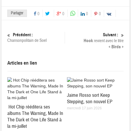
Partager
0
0
0
0
Précédent :
Suivant :
Chansonpolitain de Soel
Hook
revient avec le titre
«
Birds
»
Articles en lien
Jaime Rosso sort Keep
Stepping, son nouvel EP
Hot Chip rééditera ses
mercredi 17 juin 2026
albums The Warning, Made In
The Dark et One Life Stand à
la mi-juillet