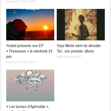
mercredi 17 juin 2026
Yoskel présente son EP
Yaya Minté vient de dévoiler
« Preseason » le vendredi 19
‘So’, son premier album
juin
lundi 15 juin 2026
mercredi 17 juin 2026
« Les larmes d’Aphrodite »,