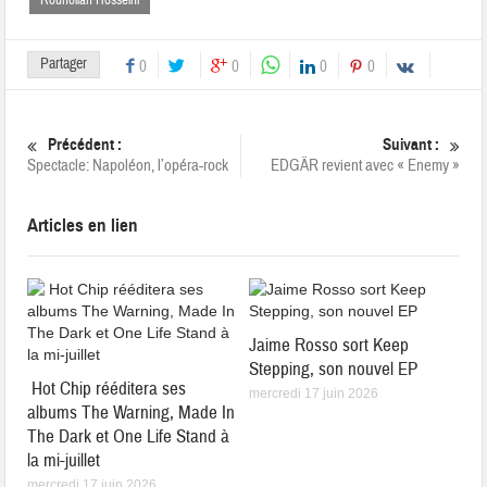
Partager
0
0
0
0
Précédent :
Suivant :
Spectacle: Napoléon, l’opéra-rock
EDGÄR revient avec « Enemy »
Articles en lien
Jaime Rosso sort Keep
Stepping, son nouvel EP
Hot Chip rééditera ses
mercredi 17 juin 2026
albums The Warning, Made In
The Dark et One Life Stand à
la mi-juillet
mercredi 17 juin 2026