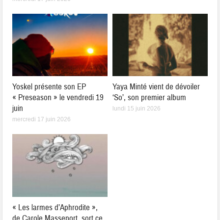
Yoskel présente son EP
Yaya Minté vient de dévoiler
« Preseason » le vendredi 19
‘So’, son premier album
juin
lundi 15 juin 2026
mercredi 17 juin 2026
« Les larmes d’Aphrodite »,
de Carole Masseport, sort ce