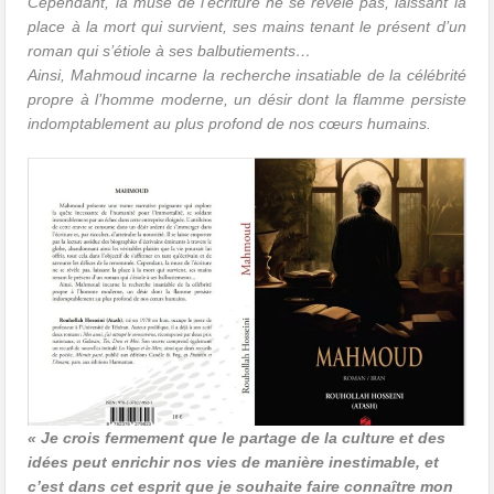
Cependant, la muse de l’écriture ne se révèle pas, laissant la
place à la mort qui survient, ses mains tenant le présent d’un
roman qui s’étiole à ses balbutiements…
Ainsi, Mahmoud incarne la recherche insatiable de la célébrité
propre à l’homme moderne, un désir dont la flamme persiste
indomptablement au plus profond de nos cœurs humains.
« Je crois fermement que le partage de la culture et des
idées peut enrichir nos vies de manière inestimable, et
c’est dans cet esprit que je souhaite faire connaître mon