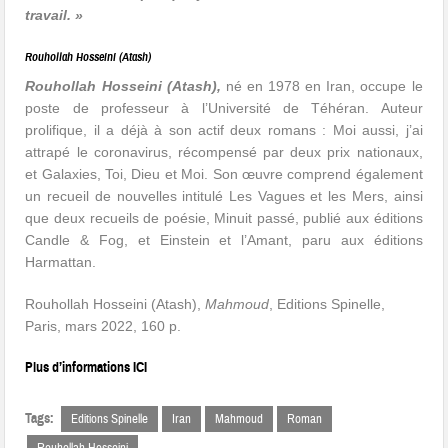
travail. »
Rouhollah Hosseini (Atash)
Rouhollah Hosseini (Atash),
né en 1978 en Iran, occupe le
poste de professeur à l’Université de Téhéran. Auteur
prolifique, il a déjà à son actif deux romans : Moi aussi, j’ai
attrapé le coronavirus, récompensé par deux prix nationaux,
et Galaxies, Toi, Dieu et Moi. Son œuvre comprend également
un recueil de nouvelles intitulé Les Vagues et les Mers, ainsi
que deux recueils de poésie, Minuit passé, publié aux éditions
Candle & Fog, et Einstein et l’Amant, paru aux éditions
Harmattan.
Rouhollah Hosseini (Atash),
Mahmoud
, Editions Spinelle,
Paris, mars 2022, 160 p.
Plus d’informations ICI
Tags:
Editions Spinelle
Iran
Mahmoud
Roman
Rouhollah Hosseini