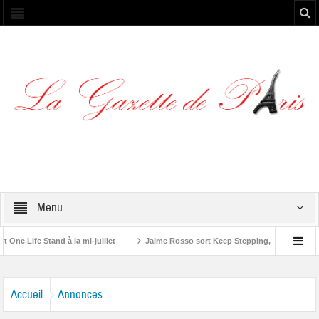
Menu
Life Stand à la mi-juillet
Jaime Rosso sort Keep Stepping, son nouvel EP
ng Stone”
Accueil
Annonces