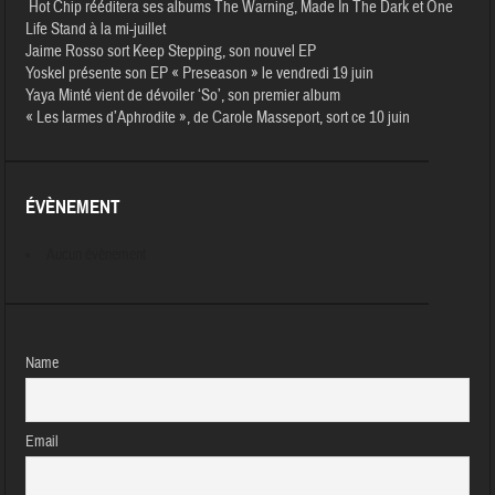
Hot Chip rééditera ses albums The Warning, Made In The Dark et One
Life Stand à la mi-juillet
Jaime Rosso sort Keep Stepping, son nouvel EP
Yoskel présente son EP « Preseason » le vendredi 19 juin
Yaya Minté vient de dévoiler ‘So’, son premier album
« Les larmes d’Aphrodite », de Carole Masseport, sort ce 10 juin
ÉVÈNEMENT
Aucun évènement
Name
Email