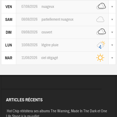
07/08/2026
nuageux
VEN
08/08/2026
partiellement nuageux
SAM
09/08/2026
couvert
DIM
10/08/2026
légère pluie
LUN
11/08/2026
ciel dégagé
MAR
ARTICLES RÉCENTS
Hot Chip rééditera ses albums The Warning, Made In The Dark et One
Life Stand à la mi-juillet