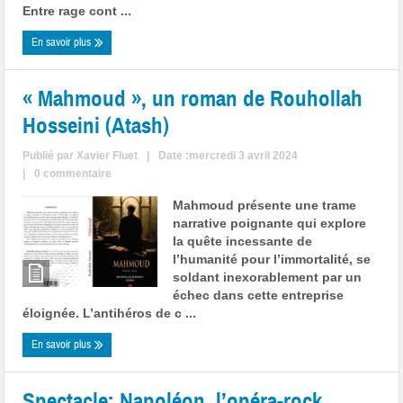
Entre rage cont ...
En savoir plus
« Mahmoud », un roman de Rouhollah
Hosseini (Atash)
Publié par
Xavier Fluet
|
Date :mercredi 3 avril 2024
|
0 commentaire
Mahmoud présente une trame
narrative poignante qui explore
la quête incessante de
l’humanité pour l’immortalité, se
soldant inexorablement par un
échec dans cette entreprise
éloignée. L’antihéros de c ...
En savoir plus
Spectacle: Napoléon, l’opéra-rock