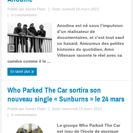
Publié par
Xavier Fluet
|
Date :samedi 18 mars 2023
|
0 commentaire
Anodine est né sous l’impulsion
d’un réalisateur de
documentaires, et c’est tout sauf
un hasard. Amoureux des petites
histoires du quotidien, Arno
Villenave raconte le réel avec sa
caméra comme il le ...
En savoir plus
Who Parked The Car sortira son
nouveau single « Sunburns » le 24 mars
Publié par
Xavier Fluet
|
Date :mercredi 15 mars 2023
|
0 commentaire
Le groupe Who Parked The Car
est issu de l'école de musique