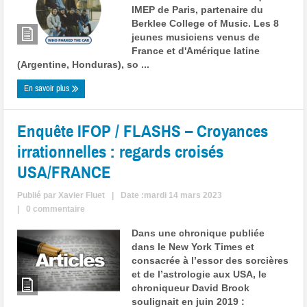
IMEP de Paris, partenaire du
Berklee College of Music. Les 8
jeunes musiciens venus de
France et d'Amérique latine
(Argentine, Honduras), so ...
En savoir plus
Enquête IFOP / FLASHS – Croyances
irrationnelles : regards croisés
USA/FRANCE
Publié par
Xavier Fluet
|
Date :mardi 14 mars 2023
|
0 commentaire
Dans une chronique publiée
dans le New York Times et
consacrée à l’essor des sorcières
et de l’astrologie aux USA, le
chroniqueur David Brook
soulignait en juin 2019 :