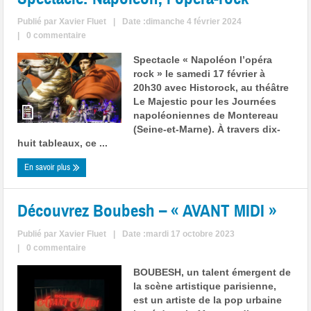
Publié par
Xavier Fluet
|
Date :dimanche 4 février 2024
|
0 commentaire
Spectacle « Napoléon l’opéra
rock » le samedi 17 février à
20h30 avec Historock, au théâtre
Le Majestic pour les Journées
napoléoniennes de Montereau
(Seine-et-Marne). À travers dix-
huit tableaux, ce ...
En savoir plus
Découvrez Boubesh – « AVANT MIDI »
Publié par
Xavier Fluet
|
Date :mardi 17 octobre 2023
|
0 commentaire
BOUBESH, un talent émergent de
la scène artistique parisienne,
est un artiste de la pop urbaine