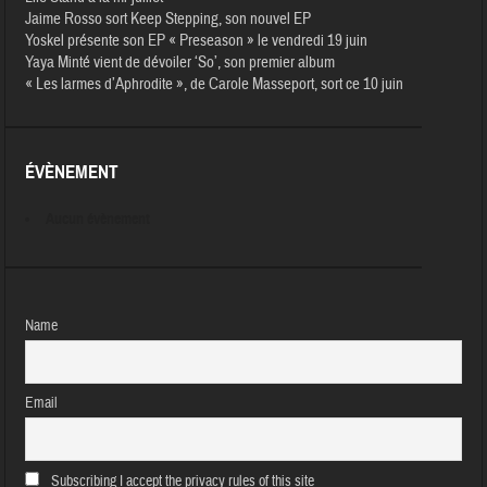
Jaime Rosso sort Keep Stepping, son nouvel EP
Yoskel présente son EP « Preseason » le vendredi 19 juin
Yaya Minté vient de dévoiler ‘So’, son premier album
« Les larmes d’Aphrodite », de Carole Masseport, sort ce 10 juin
ÉVÈNEMENT
Aucun évènement
Name
Email
Subscribing I accept the privacy rules of this site