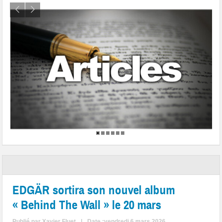
EDGÄR sortira son nouvel album
« Behind The Wall » le 20 mars
Publié par
Xavier Fluet
|
Date :vendredi 6 mars 2026