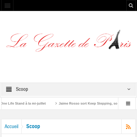
Scoop
 Stand à la mi-juillet
Jaime Rosso sort Keep Stepping, son nouvel EP
tone”
Scoop
Accueil