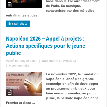
basé dans le 11e arrondissement
de Paris. Sa musique,
caractérisée par des mélodies
entraînantes et des ...
En savoir plus
Napoléon 2026 – Appel à projets :
Actions spécifiques pour le jeune
public
Publié par
Xavier Fluet
|
Date :mardi 11 avril 2023
|
0 commentaire
En novembre 2022, la Fondation
Napoléon a lancé une grande
souscription afin de développer
un programme ambitieux pour
faire mieux connaître, au public
jeune, la période napoléonienne,
Premier et Seco ...