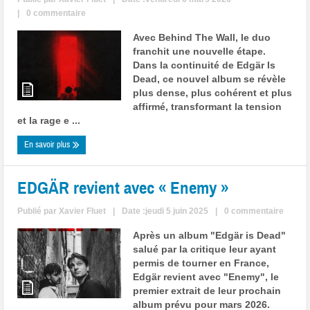
|
0 commentaire
Avec Behind The Wall, le duo
franchit une nouvelle étape.
Dans la continuité de Edgär Is
Dead, ce nouvel album se révèle
plus dense, plus cohérent et plus
affirmé, transformant la tension
et la rage e ...
En savoir plus
EDGÄR revient avec « Enemy »
Publié par
Xavier Fluet
|
Date :jeudi 5 juin 2025
|
0 commentaire
Après un album "Edgär is Dead"
salué par la critique leur ayant
permis de tourner en France,
Edgär revient avec "Enemy", le
premier extrait de leur prochain
album prévu pour mars 2026.