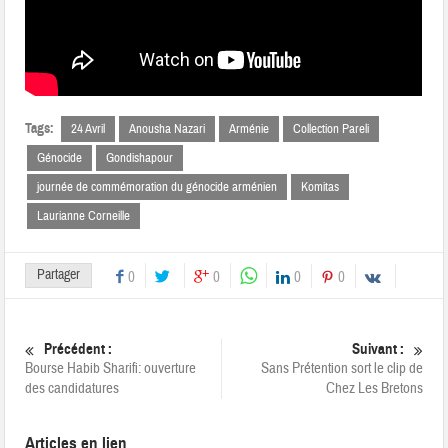
Tags:
24 Avril
Anousha Nazari
Arménie
Collection Pareli
Génocide
Gondishapour
journée de commémoration du génocide arménien
Komitas
Laurianne Corneille
Partager
0
0
0
0
Précédent :
Suivant :
Bourse Habib Sharifi: ouverture
Sans Prétention sort le clip de
des candidatures
Chez Les Bretons
Articles en lien