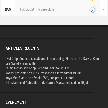
15/08/2026
légère pluie
SAM
ARTICLES RÉCENTS
Hot Chip rééditera ses albums The Warning, Made In The Dark et One
Life Stand à la mi-juillet
Jaime Rosso sort Keep Stepping, son nouvel EP
Yoskel présente son EP « Preseason » le vendredi 19 juin
Yaya Minté vient de dévoiler ‘So’, son premier album
« Les larmes d’Aphrodite », de Carole Masseport, sort ce 10 juin
ÉVÈNEMENT