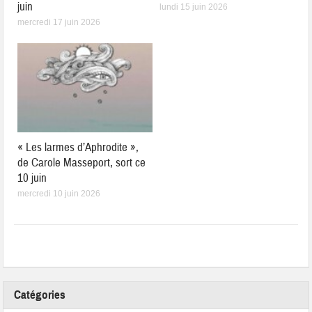
juin
lundi 15 juin 2026
mercredi 17 juin 2026
« Les larmes d’Aphrodite »,
de Carole Masseport, sort ce
10 juin
mercredi 10 juin 2026
Catégories