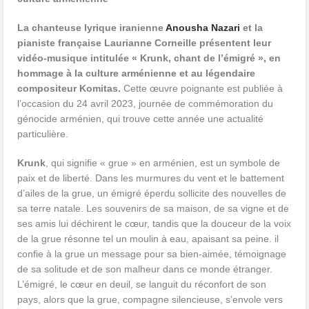
La chanteuse lyrique iranienne
Anousha Nazari
et la
pianiste française Laurianne Corneille présentent leur
vidéo-musique intitulée « Krunk, chant de l’émigré », en
hommage à la culture arménienne et au légendaire
compositeur Komitas.
Cette œuvre poignante est publiée à
l’occasion du 24 avril 2023, journée de commémoration du
génocide arménien, qui trouve cette année une actualité
particulière.
Krunk
, qui signifie « grue » en arménien, est un symbole de
paix et de liberté. Dans les murmures du vent et le battement
d’ailes de la grue, un émigré éperdu sollicite des nouvelles de
sa terre natale. Les souvenirs de sa maison, de sa vigne et de
ses amis lui déchirent le cœur, tandis que la douceur de la voix
de la grue résonne tel un moulin à eau, apaisant sa peine. il
confie à la grue un message pour sa bien-aimée, témoignage
de sa solitude et de son malheur dans ce monde étranger.
L’émigré, le cœur en deuil, se languit du réconfort de son
pays, alors que la grue, compagne silencieuse, s’envole vers