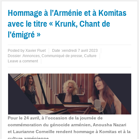
Hommage à l’Arménie et à Komitas
avec le titre « Krunk, Chant de
l’émigré »
Posted by
Xavier Fluet
Date :
vendredi 7 avril 2023
Dossier :
Annonces
,
Communiqué de presse
,
Culture
Leave a comment
Pour le 24 avril, à l’occasion de la journée de
commémoration du génocide arménien, Anousha Nazari
et Laurianne Corneille rendent hommage à Komitas et à la
culture arménienne