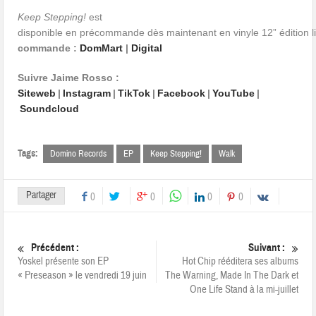
Keep Stepping!
est
disponible en précommande dès maintenant en vinyle 12” édition lim
commande :
DomMart
|
Digital
Suivre Jaime Rosso :
Siteweb
|
Instagram
|
TikTok
|
Facebook
|
YouTube
|
Soundcloud
Tags:
Domino Records
EP
Keep Stepping!
Walk
Partager
0
0
0
0
Précédent :
Suivant :
Yoskel présente son EP
Hot Chip rééditera ses albums
« Preseason » le vendredi 19 juin
The Warning, Made In The Dark et
One Life Stand à la mi-juillet