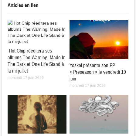
Articles en lien
Hot Chip rééditera ses
albums The Warning, Made In
The Dark et One Life Stand à
Yoskel présente son EP
la mi-juillet
« Preseason » le vendredi 19
juin
mercredi 17 juin 2026
mercredi 17 juin 2026