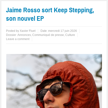
Jaime Rosso sort Keep Stepping,
son nouvel EP
Posted by
Xavier Fluet
Date :
mercredi 17 juin 2026
Dossier :
Annonces
,
Communiqué de presse
,
Culture
Leave a comment