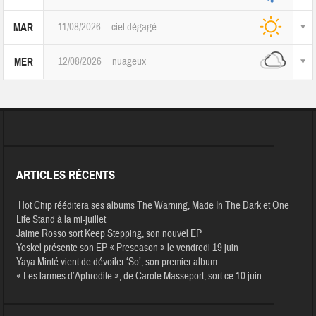
11/08/2026
ciel dégagé
MAR
12/08/2026
nuageux
MER
ARTICLES RÉCENTS
Hot Chip rééditera ses albums The Warning, Made In The Dark et One
Life Stand à la mi-juillet
Jaime Rosso sort Keep Stepping, son nouvel EP
Yoskel présente son EP « Preseason » le vendredi 19 juin
Yaya Minté vient de dévoiler ‘So’, son premier album
« Les larmes d’Aphrodite », de Carole Masseport, sort ce 10 juin