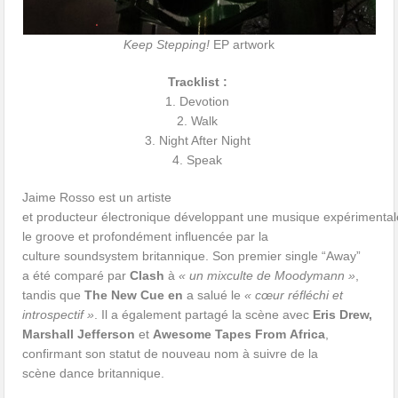
Keep Stepping!
EP artwork
Tracklist :
1. Devotion
2. Walk
3. Night After Night
4. Speak
Jaime Rosso est un artiste
et producteur électronique développant une musique expérimental
le groove et profondément influencée par la
culture soundsystem britannique. Son premier single “Away”
a été comparé par
Clash
à
« un mixculte de Moodymann »
,
tandis que
The New Cue en
a salué le
« cœur réfléchi et
introspectif »
. Il a également partagé la scène avec
Eris Drew,
Marshall Jefferson
et
Awesome Tapes From Africa
,
confirmant son statut de nouveau nom à suivre de la
scène dance britannique.