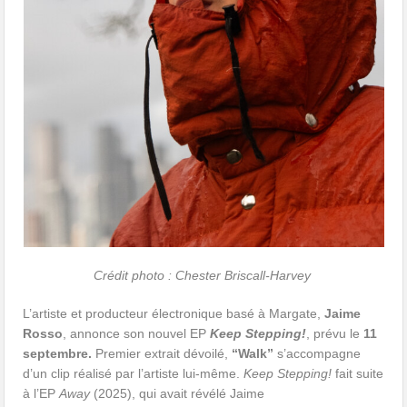
Crédit photo : Chester Briscall-Harvey
L’artiste et producteur électronique basé à Margate,
Jaime
Rosso
, annonce son nouvel EP
Keep Stepping!
, prévu le
11
septembre.
Premier extrait dévoilé,
“Walk”
s’accompagne
d’un clip réalisé par l’artiste lui-même.
Keep Stepping!
fait suite
à l’EP
Away
(2025), qui avait révélé Jaime