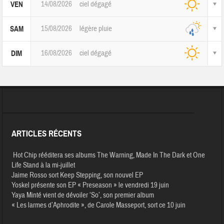
14/08/2026
ciel dégagé
VEN
15/08/2026
légère pluie
SAM
16/08/2026
ciel dégagé
DIM
ARTICLES RÉCENTS
Hot Chip rééditera ses albums The Warning, Made In The Dark et One
Life Stand à la mi-juillet
Jaime Rosso sort Keep Stepping, son nouvel EP
Yoskel présente son EP « Preseason » le vendredi 19 juin
Yaya Minté vient de dévoiler ‘So’, son premier album
« Les larmes d’Aphrodite », de Carole Masseport, sort ce 10 juin