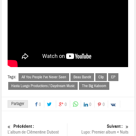
Tags:
All You People I've Never Seen
Beau Bandit
Clip
EP
Hasta Luego Productions / Daydream Music
The Big Kaboom
Partager
0
0
0
0
Précédent :
Suivant :
L’album de Clémentine Dubost
Lupo: Premier album « Nuits