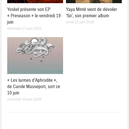
Yoskel présente son EP
Yaya Minté vient de dévoiler
« Preseason » le vendredi 19
‘So’, son premier album
juin
lundi 15 juin 2026
mercredi 17 juin 2026
« Les larmes d’Aphrodite »,
de Carole Masseport, sort ce
10 juin
mercredi 10 juin 2026