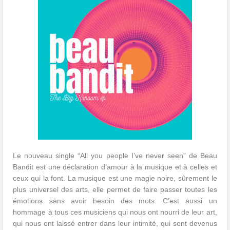
Le nouveau single “All you people I’ve never seen” de Beau
Bandit est une déclaration d’amour à la musique et à celles et
ceux qui la font. La musique est une magie noire, sûrement le
plus universel des arts, elle permet de faire passer toutes les
émotions sans avoir besoin des mots. C’est aussi un
hommage à tous ces musiciens qui nous ont nourri de leur art,
qui nous ont laissé entrer dans leur intimité, qui sont devenus