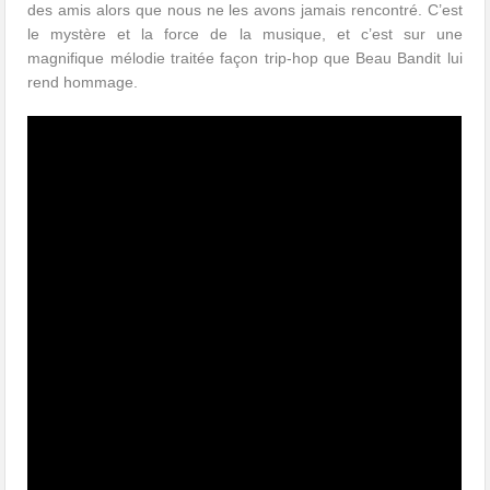
des amis alors que nous ne les avons jamais rencontré. C’est
le mystère et la force de la musique, et c’est sur une
magnifique mélodie traitée façon trip-hop que Beau Bandit lui
rend hommage.