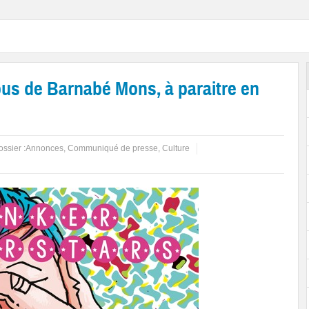
us de Barnabé Mons, à paraitre en
ssier :
Annonces
,
Communiqué de presse
,
Culture