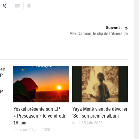
Suivant :
Max Darmon, le clip de L’itinérante
p
EP
Yoskel présente son EP
Yaya Minté vient de dévoiler
« Preseason » le vendredi
‘So’, son premier album
19 juin
lundi 15 juin 2026
mercredi 17 juin 2026