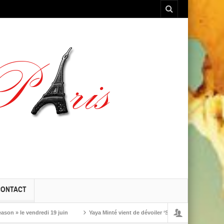
CONTACT
di 19 juin
Yaya Minté vient de dévoiler ‘So’, son premier album
« Les l