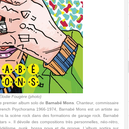
– Élodie Fougère (photo)
e premier album solo de
Barnabé Mons
. Chanteur, commissaire
 French Psychorama 1966-1974, Barnabé Mons est un artiste au
 dans la scène rock dans des formations de garage rock. Barnabé
s ». Il dévoile des compositions très personnelles, néo-rétro,
édélisme, punk, bossa nova et de groove. L’album sortira sur