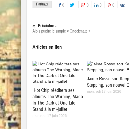
Partager
0
0
0
0
Précédent :
Alois publie le simple « Checkmate »
Articles en lien
Jaime Rosso sort Kee
Stepping, son nouvel 
Hot Chip rééditera ses
mercredi 17 juin 2026
albums The Warning, Made
In The Dark et One Life
Stand à la mi-juillet
mercredi 17 juin 2026