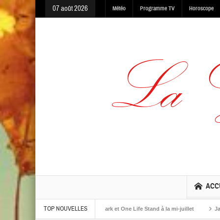
07 août 2026
Météo
Programme TV
Horoscope
ACC
TOP NOUVELLES
Warning, Made In The Dark et One Life Stand à la mi-juillet
Jaime Rosso sort