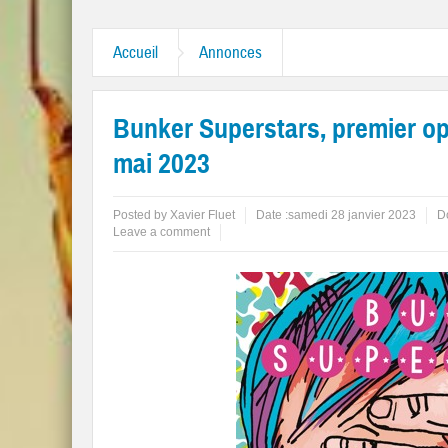
Tambourine Man” et “Like A Rolling Stone”
Accueil
Annonces
Bunker Superstars, premier op
mai 2023
Posted by
Xavier Fluet
Date :
samedi 28 janvier 2023
Do
Leave a comment