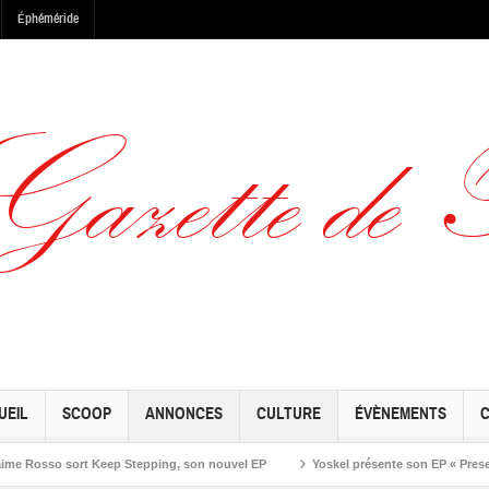
Éphéméride
UEIL
SCOOP
ANNONCES
CULTURE
ÉVÈNEMENTS
 Keep Stepping, son nouvel EP
Yoskel présente son EP « Preseason » le vendre