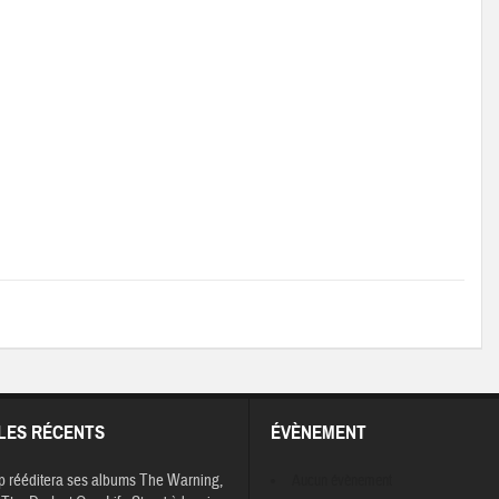
LES RÉCENTS
ÉVÈNEMENT
p rééditera ses albums The Warning,
Aucun évènement