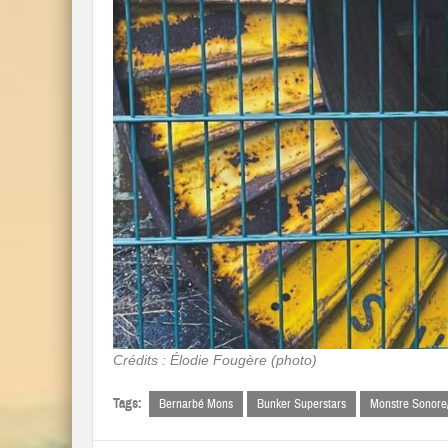
Crédits : Élodie Fougère (photo)
Tags:
Bernarbé Mons
Bunker Superstars
Monstre Sonore/