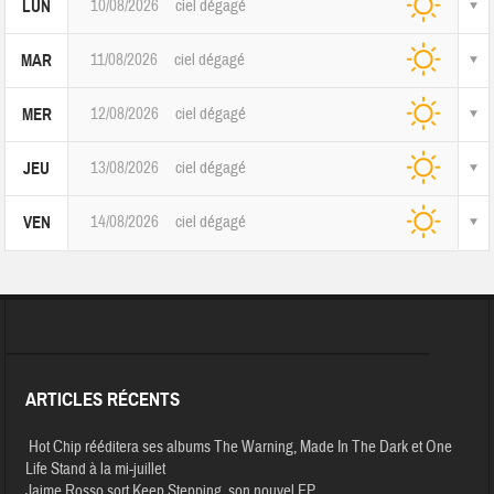
10/08/2026
ciel dégagé
LUN
11/08/2026
ciel dégagé
MAR
12/08/2026
ciel dégagé
MER
13/08/2026
ciel dégagé
JEU
14/08/2026
ciel dégagé
VEN
ARTICLES RÉCENTS
Hot Chip rééditera ses albums The Warning, Made In The Dark et One
Life Stand à la mi-juillet
Jaime Rosso sort Keep Stepping, son nouvel EP