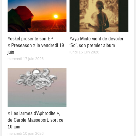
Yoskel présente son EP
Yaya Minté vient de dévoiler
« Preseason » le vendredi 19
‘So’, son premier album
juin
lundi 15 juin 2026
mercredi 17 juin 2026
« Les larmes d’Aphrodite »,
de Carole Masseport, sort ce
10 juin
mercredi 10 juin 2026