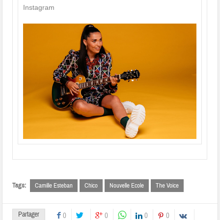
Instagram
Tags:
Camille Esteban
Chico
Nouvelle Ecole
The Voice
Partager
0
0
0
0