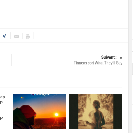
Suivant :
Finneas sort What They’ll Say
p
EP