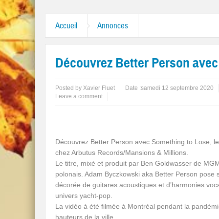
s “Mr. Tambourine Man” et “Like A Rolling Stone”
Accueil
Annonces
Découvrez Better Person avec
Posted by
Xavier Fluet
Date :
samedi 12 septembre 2020
Leave a comment
Découvrez Better Person avec Something to Lose, le 
chez Arbutus Records/Mansions & Millions.
Le titre, mixé et produit par Ben Goldwasser de MGMT
polonais. Adam Byczkowski aka Better Person pose sa
décorée de guitares acoustiques et d’harmonies vocal
univers yacht-pop.
La vidéo à été filmée à Montréal pendant la pandémie
hauteurs de la ville.