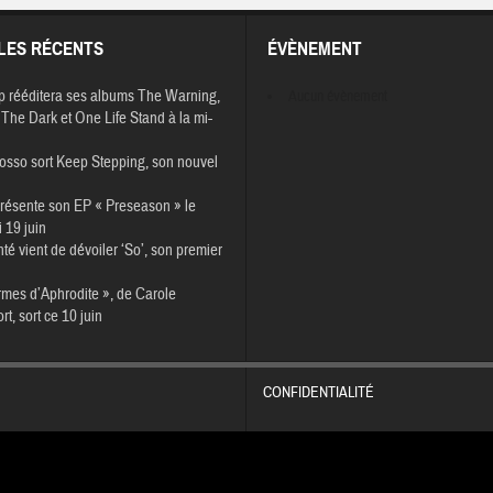
LES RÉCENTS
ÉVÈNEMENT
p rééditera ses albums The Warning,
Aucun évènement
The Dark et One Life Stand à la mi-
osso sort Keep Stepping, son nouvel
résente son EP « Preseason » le
 19 juin
té vient de dévoiler ‘So’, son premier
rmes d’Aphrodite », de Carole
t, sort ce 10 juin
CONFIDENTIALITÉ