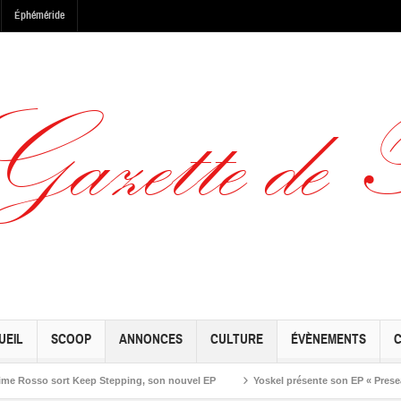
Éphéméride
UEIL
SCOOP
ANNONCES
CULTURE
ÉVÈNEMENTS
so sort Keep Stepping, son nouvel EP
Yoskel présente son EP « Preseason » l