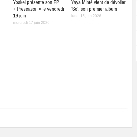
Yoskel présente son EP
Yaya Minté vient de dévoiler
« Preseason » le vendredi
‘So’, son premier album
19 juin
lundi 15 juin 2026
mercredi 17 juin 2026