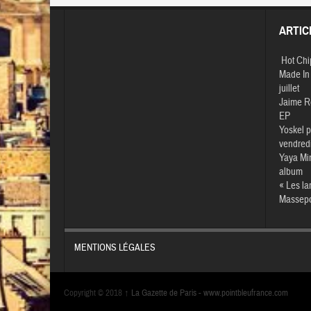
ARTIC
Hot Chi
Made In 
juillet
Jaime R
EP
Yoskel p
vendredi
Yaya Min
album
« Les la
Massepor
MENTIONS LÉGALES
Copyright © 2018
↑
La Gazette de Paris -
www.pointbleufrance.com