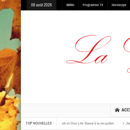
08 août 2026
Météo
Programme TV
Horoscope
ACC
TOP NOUVELLES
ums The Warning, Made In The Dark et One Life Stand à la mi-juillet
Jaime Ros