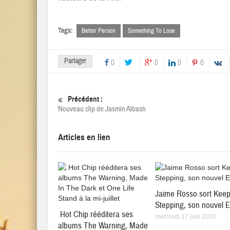
Tags:
Better Person
Something To Lose
Partager
0
0
0
0
Précédent :
Nouveau clip de Jasmin Albash
Articles en lien
Jaime Rosso sort Kee
Stepping, son nouvel 
Hot Chip rééditera ses
mercredi 17 juin 2026
albums The Warning, Made