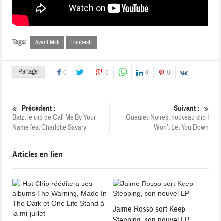
Tags:
Avant Midi
Boubesh
Partager
0
0
0
0
Précédent :
Suivant :
Batz, le clip de Call Me By Your
Gueules Noires, nouveau clip I
Name feat Charlotte Savary
Won’t Let You Down
Articles en lien
Jaime Rosso sort Keep
Stepping, son nouvel EP