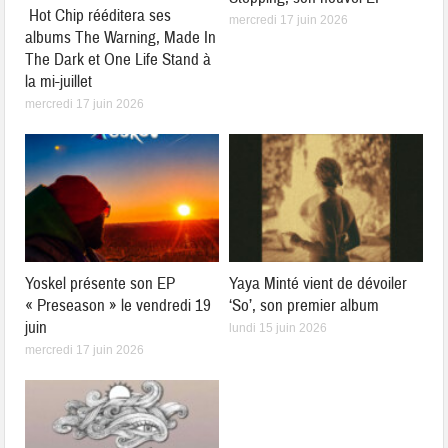
Hot Chip rééditera ses
mercredi 17 juin 2026
albums The Warning, Made In
The Dark et One Life Stand à
la mi-juillet
mercredi 17 juin 2026
Yoskel présente son EP
Yaya Minté vient de dévoiler
« Preseason » le vendredi 19
‘So’, son premier album
juin
lundi 15 juin 2026
mercredi 17 juin 2026