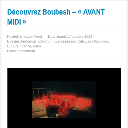
Découvrez Boubesh – « AVANT
MIDI »
Posted by
Xavier Fluet
Date :
mardi 17 octobre 2023
Dossier :
Annonces
,
Communiqué de presse
,
Critiques Musicales
,
Culture
,
France
,
Paris
Leave a comment