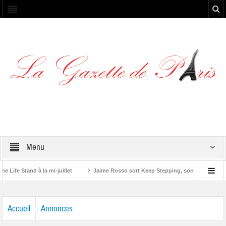
Menu
 Stand à la mi-juillet
Jaime Rosso sort Keep Stepping, son nouvel EP
tone”
Accueil
Annonces