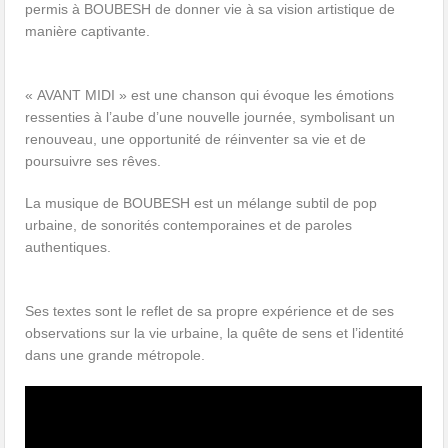
permis à BOUBESH de donner vie à sa vision artistique de
manière captivante.
« AVANT MIDI » est une chanson qui évoque les émotions
ressenties à l’aube d’une nouvelle journée, symbolisant un
renouveau, une opportunité de réinventer sa vie et de
poursuivre ses rêves.
La musique de BOUBESH est un mélange subtil de pop
urbaine, de sonorités contemporaines et de paroles
authentiques.
Ses textes sont le reflet de sa propre expérience et de ses
observations sur la vie urbaine, la quête de sens et l’identité
dans une grande métropole.