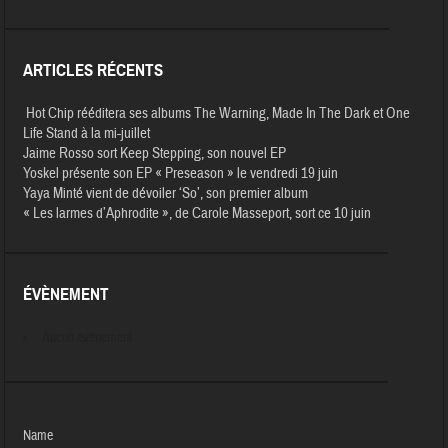
ARTICLES RÉCENTS
Hot Chip rééditera ses albums The Warning, Made In The Dark et One
Life Stand à la mi-juillet
Jaime Rosso sort Keep Stepping, son nouvel EP
Yoskel présente son EP « Preseason » le vendredi 19 juin
Yaya Minté vient de dévoiler ‘So’, son premier album
« Les larmes d’Aphrodite », de Carole Masseport, sort ce 10 juin
ÉVÈNEMENT
Aucun évènement
Name