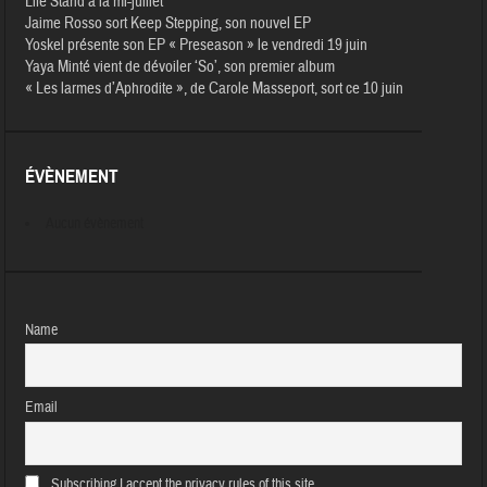
Life Stand à la mi-juillet
Jaime Rosso sort Keep Stepping, son nouvel EP
Yoskel présente son EP « Preseason » le vendredi 19 juin
Yaya Minté vient de dévoiler ‘So’, son premier album
« Les larmes d’Aphrodite », de Carole Masseport, sort ce 10 juin
ÉVÈNEMENT
Aucun évènement
Name
Email
Subscribing I accept the privacy rules of this site