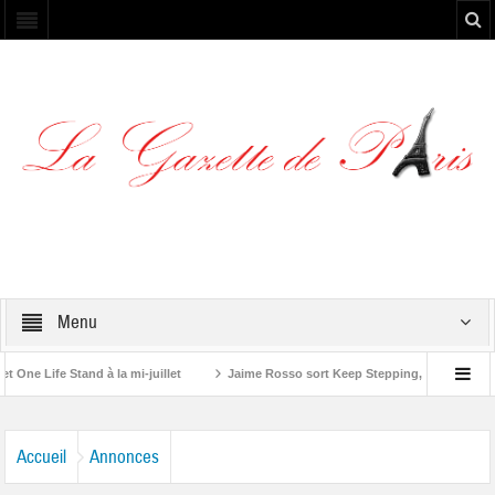
Menu
 Life Stand à la mi-juillet
Jaime Rosso sort Keep Stepping, son nouvel EP
ing Stone”
Accueil
Annonces