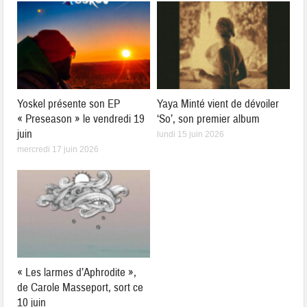
Yoskel présente son EP
Yaya Minté vient de dévoiler
« Preseason » le vendredi 19
‘So’, son premier album
juin
lundi 15 juin 2026
mercredi 17 juin 2026
« Les larmes d’Aphrodite »,
de Carole Masseport, sort ce
10 juin