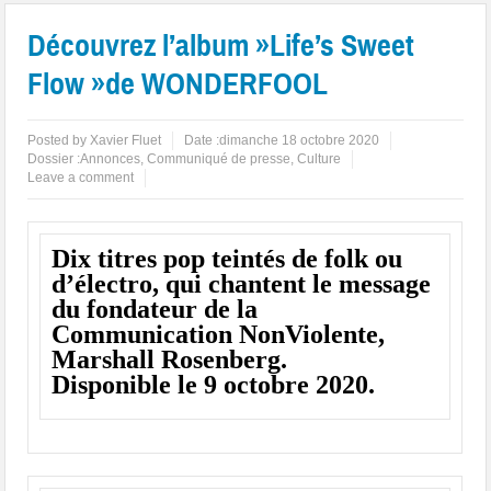
Découvrez l’album »Life’s Sweet
Flow »de WONDERFOOL
Posted by
Xavier Fluet
Date :
dimanche 18 octobre 2020
Dossier :
Annonces
,
Communiqué de presse
,
Culture
Leave a comment
Dix titres pop teintés de folk ou
d’électro, qui chantent le message
du fondateur de la
Communication NonViolente,
Marshall Rosenberg.
Disponible le 9 octobre 2020.