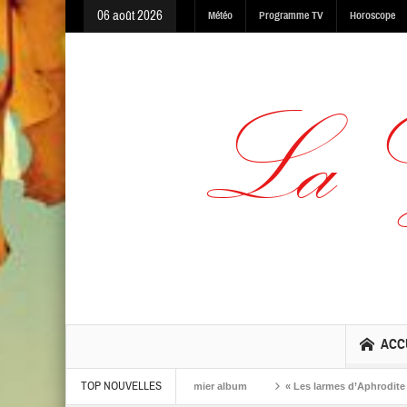
06 août 2026
Météo
Programme TV
Horoscope
ACC
TOP NOUVELLES
 vient de dévoiler ‘So’, son premier album
« Les larmes d’Aphrodite », de Caro