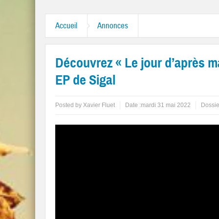
Accueil
Annonces
Découvrez « Le jour d’après ma 
EP de Sigal
Posted by
Xavier Fluet
Date :
mardi 31 mai 2022
Dossie