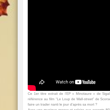
Ce 1er titre extrait de l’EP « Minotaure » de Siga
référence au film “Le Loup de Wall-street” de Scorse
faire un trader nanti le jour d’après sa mort ?
Avec une musique groovy et solaire aux accents 80’