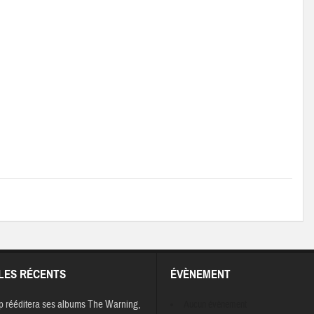
LES RÉCENTS
ÉVÈNEMENT
p rééditera ses albums The Warning,
Aucun évènement