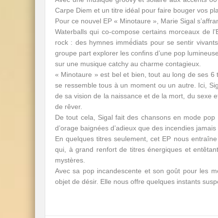
Carpe Diem et un titre idéal pour faire bouger vos pla
Pour ce nouvel EP « Minotaure », Marie Sigal s’affra
Waterballs qui co-compose certains morceaux de l
rock : des hymnes immé́diats pour se sentir vivant
groupe part explorer les confins d’une pop lumineuse
sur une musique catchy au charme contagieux.
« Minotaure » est bel et bien, tout au long de ses 6
se ressemble tous à un moment ou un autre. Ici, Siga
de sa vision de la naissance et de la mort, du sexe e
de rêver.
De tout cela, Sigal fait des chansons en mode pop a
d’orage baignées d’adieux que des incendies jamais 
En quelques titres seulement, cet EP nous entraîne 
qui, à grand renfort de titres énergiques et entêtan
mystères.
Avec sa pop incandescente et son goût pour les mots
objet de désir. Elle nous offre quelques instants su