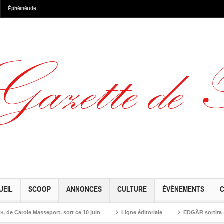
Éphéméride
UEIL
SCOOP
ANNONCES
CULTURE
ÉVÈNEMENTS
le Masseport, sort ce 10 juin
Ligne éditoriale
EDGÄR sortira son nouve