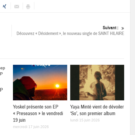
Suivant :
Découvrez « Décidement », le nouveau single de SAINT HILAIRE
p
EP
Yoskel présente son EP
Yaya Minté vient de dévoiler
« Preseason » le vendredi
‘So’, son premier album
19 juin
lundi 15 juin 2026
mercredi 17 juin 2026