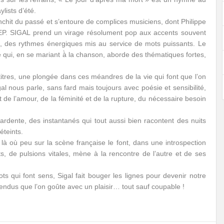
ylists d’été.
nchit du passé et s’entoure de complices musiciens, dont Philippe
’EP. SIGAL prend un virage résolument pop aux accents souvent
s, des rythmes énergiques mis au service de mots puissants. Le
 qui, en se mariant à̀ la chanson, aborde des thématiques fortes,
 titres, une plongée dans ces méandres de la vie qui font que l’on
l nous parle, sans fard mais toujours avec poésie et sensibilité,
t de l’amour, de la féminité et de la rupture, du nécessaire besoin
rdente, des instantanés qui tout aussi bien racontent des nuits
éteints.
là où peu sur la scène française le font, dans une introspection
ts, de pulsions vitales, mène à la rencontre de l’autre et de ses
 qui font sens, Sigal fait bouger les lignes pour devenir notre
spendus que l’on goûte avec un plaisir… tout sauf coupable !