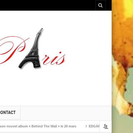
CONTACT
l album « Behind The Wall » le 20 mars
EDGÄR revient avec « Enemy »