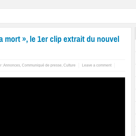
mort », le 1er clip extrait du nouvel
r :
Annonces
,
Communiqué de presse
,
Culture
Leave a comment