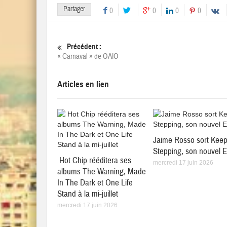
Partager
0
0
0
0
Précédent :
« Carnaval » de OAIO
Articles en lien
Jaime Rosso sort Kee
Stepping, son nouvel 
Hot Chip rééditera ses
mercredi 17 juin 2026
albums The Warning, Made
In The Dark et One Life
Stand à la mi-juillet
mercredi 17 juin 2026