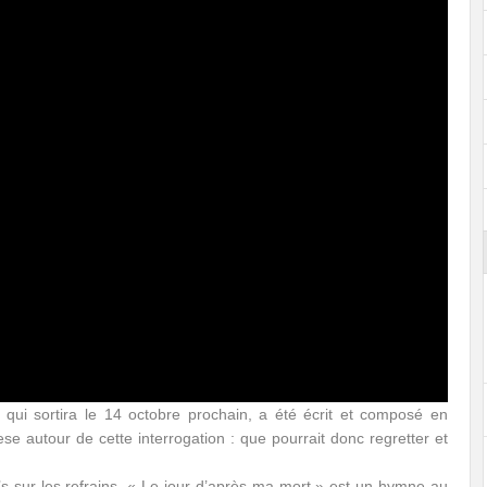
l qui sortira le 14 octobre prochain, a été écrit et composé en
se autour de cette interrogation : que pourrait donc regretter et
s sur les refrains, « Le jour d’après ma mort » est un hymne au