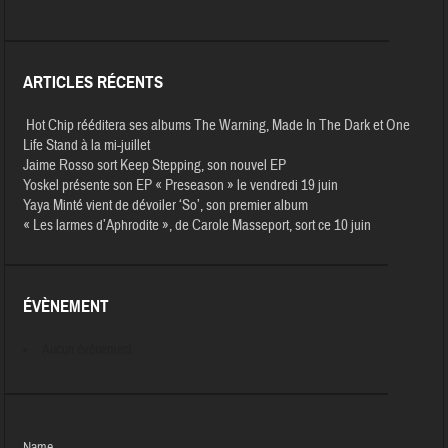
ARTICLES RÉCENTS
Hot Chip rééditera ses albums The Warning, Made In The Dark et One
Life Stand à la mi-juillet
Jaime Rosso sort Keep Stepping, son nouvel EP
Yoskel présente son EP « Preseason » le vendredi 19 juin
Yaya Minté vient de dévoiler ‘So’, son premier album
« Les larmes d’Aphrodite », de Carole Masseport, sort ce 10 juin
ÉVÈNEMENT
Aucun évènement
Name