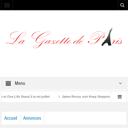
Menu
ne Life Stand à la mi-juillet
Jaime Rosso sort Keep Stepping, son nouvel EP
lling Stone”
Accueil
Annonces