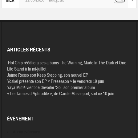
12/08/2026
nuageux
MER
ARTICLES RÉCENTS
Hot Chip rééditera ses albums The Warning, Made In The Dark et One
Life Stand à la mi-juillet
Jaime Rosso sort Keep Stepping, son nouvel EP
Yoskel présente son EP « Preseason » le vendredi 19 juin
Yaya Minté vient de dévoiler ‘So’, son premier album
« Les larmes d’Aphrodite », de Carole Masseport, sort ce 10 juin
ÉVÈNEMENT
Aucun évènement