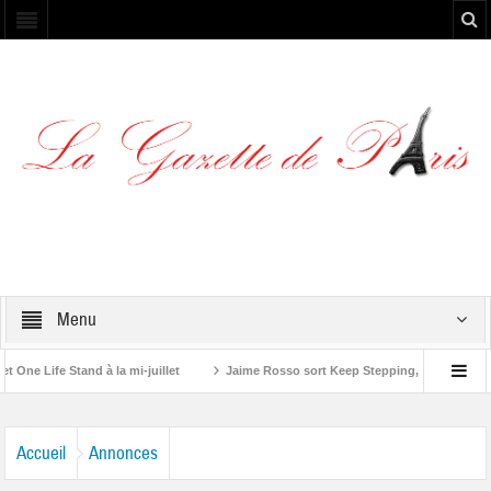
Menu
ife Stand à la mi-juillet
Jaime Rosso sort Keep Stepping, son nouvel EP
g Stone”
Accueil
Annonces