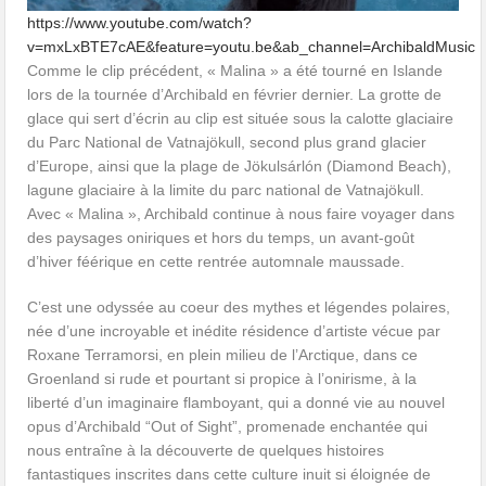
https://www.youtube.com/watch?
v=mxLxBTE7cAE&feature=youtu.be&ab_channel=ArchibaldMusic
Comme le clip précédent, « Malina » a été tourné en Islande
lors de la tournée d’Archibald en février dernier. La grotte de
glace qui sert d’écrin au clip est située sous la calotte glaciaire
du Parc National de Vatnajökull, second plus grand glacier
d’Europe, ainsi que la plage de Jökulsárlón (Diamond Beach),
lagune glaciaire à la limite du parc national de Vatnajökull.
Avec « Malina », Archibald continue à nous faire voyager dans
des paysages oniriques et hors du temps, un avant-goût
d’hiver féérique en cette rentrée automnale maussade.
C’est une odyssée au coeur des mythes et légendes polaires,
née d’une incroyable et inédite résidence d’artiste vécue par
Roxane Terramorsi, en plein milieu de l’Arctique, dans ce
Groenland si rude et pourtant si propice à l’onirisme, à la
liberté d’un imaginaire flamboyant, qui a donné vie au nouvel
opus d’Archibald “Out of Sight”, promenade enchantée qui
nous entraîne à la découverte de quelques histoires
fantastiques inscrites dans cette culture inuit si éloignée de