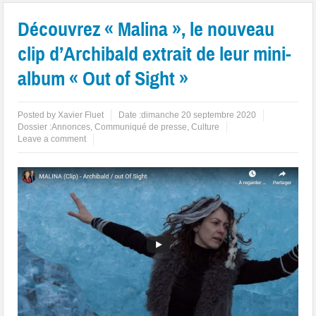
Découvrez « Malina », le nouveau
clip d’Archibald extrait de leur mini-
album « Out of Sight »
Posted by
Xavier Fluet
Date :
dimanche 20 septembre 2020
Dossier :
Annonces
,
Communiqué de presse
,
Culture
Leave a comment