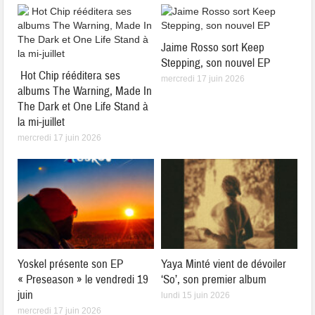
Jaime Rosso sort Keep
Stepping, son nouvel EP
Hot Chip rééditera ses
mercredi 17 juin 2026
albums The Warning, Made In
The Dark et One Life Stand à
la mi-juillet
mercredi 17 juin 2026
Yoskel présente son EP
Yaya Minté vient de dévoiler
« Preseason » le vendredi 19
‘So’, son premier album
juin
lundi 15 juin 2026
mercredi 17 juin 2026