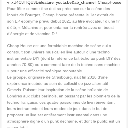
v=xU4C8TIQU3E&feature=youtu.be&ab_channel=CheapHouse
Pour fêter comme il se doit sa présence sur la scène des
Inouïs de Bourges, Cheap House présente le 1er extrait de
son EP éponyme prévu début 2021 au titre évocateur d’une fin
d’été, « Mélanine », pour entamer la rentrée avec un boost
d’énergie et de vitamine D !
Cheap House est une formidable machine de scène qui a
construit son univers musical en live autour d’une techno
instrumentale DIY (dont la référence fait écho au punk DIY des
années 70-80) ou « comment faire de la techno sans machine
» pour une efficacité scénique redoutable.
Le groupe, originaire de Strasbourg, naît fin 2018 d’une
expérience incubée au sein du collectif de jazz alternatif
Omezis. Puisant leur inspiration de la scène brûlante de
Londres aux clubs berlinois, en passant par les pionniers de la
techno française, ces quatre passionnés de live réinventent
leurs instruments et leurs modes de jeux dans le but de
proposer un live set entièrement instrumental dans une
atmosphère digne d’un punk déchaîné, et dont le public est un
acteur total.