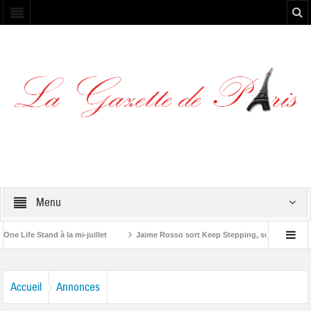
Menu
fe Stand à la mi-juillet
Jaime Rosso sort Keep Stepping, son nouvel EP
 Stone”
Accueil
Annonces