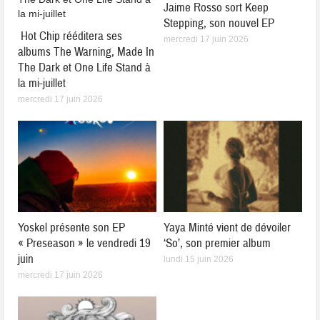
Jaime Rosso sort Keep
Stepping, son nouvel EP
Hot Chip rééditera ses
mercredi 17 juin 2026
albums The Warning, Made In
The Dark et One Life Stand à
la mi-juillet
mercredi 17 juin 2026
Yoskel présente son EP
Yaya Minté vient de dévoiler
« Preseason » le vendredi 19
‘So’, son premier album
juin
lundi 15 juin 2026
mercredi 17 juin 2026