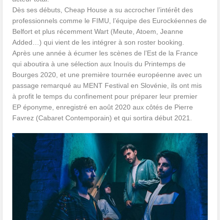
Dès ses débuts, Cheap House a su accrocher l’intérêt des
professionnels comme le FIMU, l’équipe des Eurockéennes de
Belfort et plus récemment Wart (Meute, Atoem, Jeanne
Added…) qui vient de les intégrer à son roster booking.
Après une année à écumer les scènes de l’Est de la France
qui aboutira à une sélection aux Inouïs du Printemps de
Bourges 2020, et une première tournée européenne avec un
passage remarqué au MENT Festival en Slovénie, ils ont mis
à profit le temps du confinement pour préparer leur premier
EP éponyme, enregistré en août 2020 aux côtés de Pierre
Favrez (Cabaret Contemporain) et qui sortira début 2021.