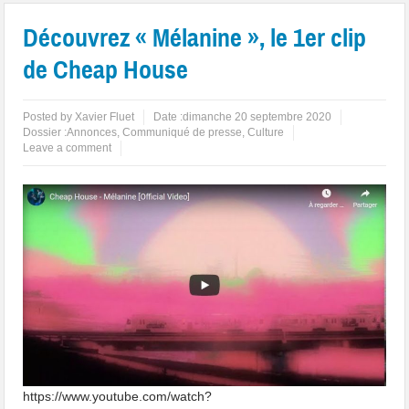
Découvrez « Mélanine », le 1er clip
de Cheap House
Posted by
Xavier Fluet
Date :
dimanche 20 septembre 2020
Dossier :
Annonces
,
Communiqué de presse
,
Culture
Leave a comment
https://www.youtube.com/watch?