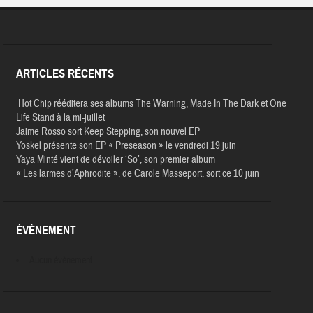
ARTICLES RÉCENTS
Hot Chip rééditera ses albums The Warning, Made In The Dark et One
Life Stand à la mi-juillet
Jaime Rosso sort Keep Stepping, son nouvel EP
Yoskel présente son EP « Preseason » le vendredi 19 juin
Yaya Minté vient de dévoiler ‘So’, son premier album
« Les larmes d’Aphrodite », de Carole Masseport, sort ce 10 juin
ÉVÈNEMENT
Aucun évènement