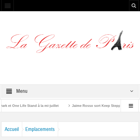
Menu
et One Life Stand à la mi-juillet
Jaime Rosso sort Keep Stepping, son nouv
A Rolling Stone”
Accueil
Emplacements