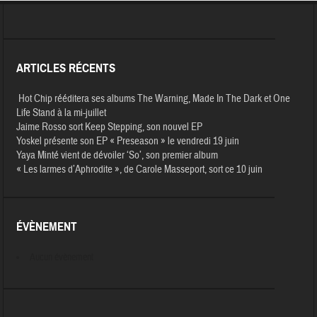
ARTICLES RÉCENTS
Hot Chip rééditera ses albums The Warning, Made In The Dark et One
Life Stand à la mi-juillet
Jaime Rosso sort Keep Stepping, son nouvel EP
Yoskel présente son EP « Preseason » le vendredi 19 juin
Yaya Minté vient de dévoiler ‘So’, son premier album
« Les larmes d’Aphrodite », de Carole Masseport, sort ce 10 juin
ÉVÈNEMENT
Aucun évènement