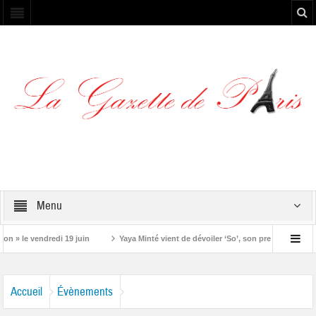
Menu
 le vendredi 19 juin
Yaya Minté vient de dévoiler ‘So’, son premier album
Accueil
Évènements