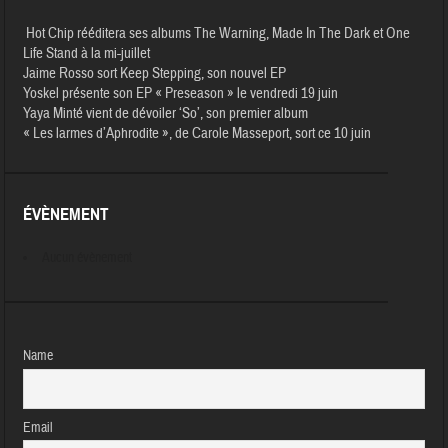
Hot Chip rééditera ses albums The Warning, Made In The Dark et One
Life Stand à la mi-juillet
Jaime Rosso sort Keep Stepping, son nouvel EP
Yoskel présente son EP « Preseason » le vendredi 19 juin
Yaya Minté vient de dévoiler ‘So’, son premier album
« Les larmes d’Aphrodite », de Carole Masseport, sort ce 10 juin
ÉVÈNEMENT
Aucun évènement
Name
Email