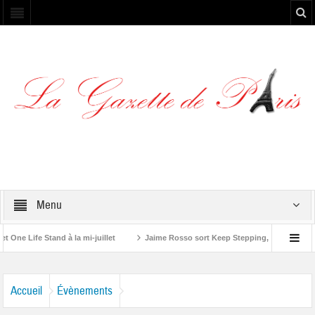
Menu
e Life Stand à la mi-juillet
Jaime Rosso sort Keep Stepping, son nouvel EP
ling Stone”
Accueil
Évènements