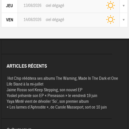
13/08/2026
ciel dégagé
JEU
14/08/2026
ciel dégagé
VEN
ARTICLES RÉCENTS
Hot Chip rééditera ses albums The Warning, Made In The Dark et One
Life Stand à la mi-juillet
Jaime Rosso sort Keep Stepping, son nouvel EP
Yoskel présente son EP « Preseason » le vendredi 19 juin
Yaya Minté vient de dévoiler ‘So’, son premier album
« Les larmes d’Aphrodite », de Carole Masseport, sort ce 10 juin