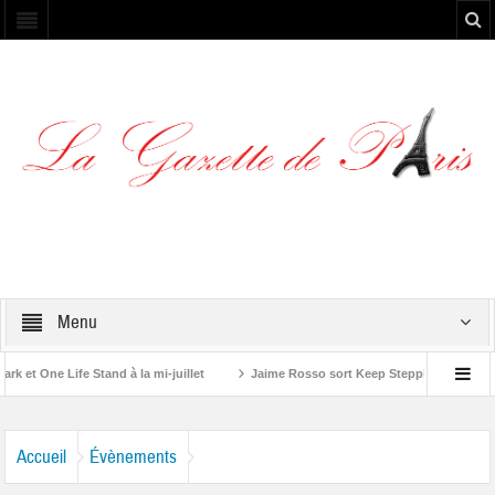
Menu
 One Life Stand à la mi-juillet
Jaime Rosso sort Keep Stepping, son nouvel
Rolling Stone”
Accueil
Évènements