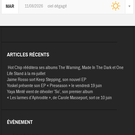
11/08/2026
ciel dégagé
MAR
ARTICLES RÉCENTS
Hot Chip rééditera ses albums The Warning, Made In The Dark et One
Life Stand à la mi-juillet
Jaime Rosso sort Keep Stepping, son nouvel EP
Yoskel présente son EP « Preseason » le vendredi 19 juin
Yaya Minté vient de dévoiler ‘So’, son premier album
« Les larmes d’Aphrodite », de Carole Masseport, sort ce 10 juin
ÉVÈNEMENT