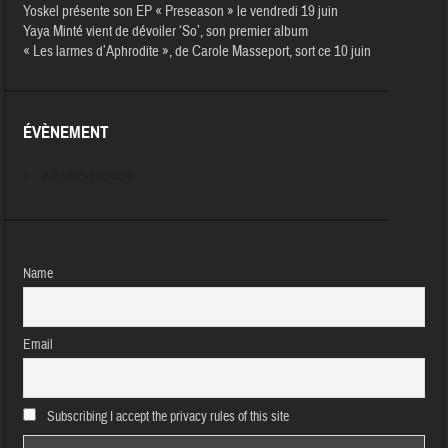
Yoskel présente son EP « Preseason » le vendredi 19 juin
Yaya Minté vient de dévoiler ‘So’, son premier album
« Les larmes d’Aphrodite », de Carole Masseport, sort ce 10 juin
ÉVÈNEMENT
Aucun évènement
Name
Email
Subscribing I accept the privacy rules of this site