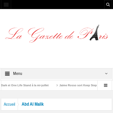
Menu
k et One Life Stand à la mi-juillet
Jaime Rosso sort Keep Stepping, son nou
 A Rolling Stone”
Abd Al Malik
Accueil