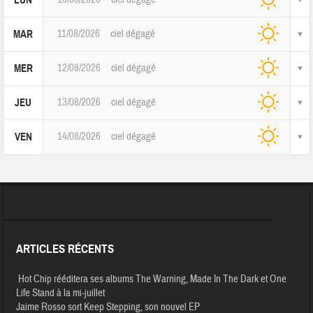
LUN
11/08/2026
ciel dégagé
MAR
12/08/2026
ciel dégagé
MER
13/08/2026
ciel dégagé
JEU
14/08/2026
ciel dégagé
VEN
ARTICLES RÉCENTS
Hot Chip rééditera ses albums The Warning, Made In The Dark et One
Life Stand à la mi-juillet
Jaime Rosso sort Keep Stepping, son nouvel EP