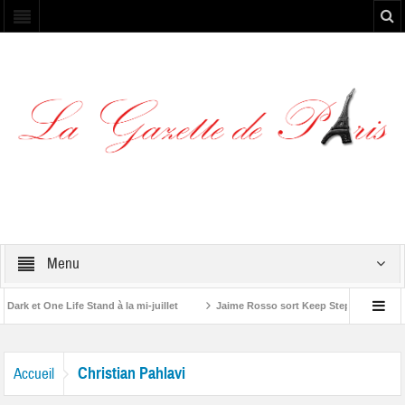
Menu
k et One Life Stand à la mi-juillet
Jaime Rosso sort Keep Stepping, son no
e A Rolling Stone”
Christian Pahlavi
Accueil