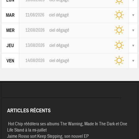
LUN
11/08/2026
ciel dégagé
MAR
12/08/2026
ciel dégagé
MER
13/08/2026
ciel dégagé
JEU
14/08/2026
ciel dégagé
VEN
ARTICLES RÉCENTS
Hot Chip rééditera ses albums The Warning, Made In The Dark et One
Life Stand à la mi-juillet
Jaime Rosso sort Keep Stepping, son nouvel EP