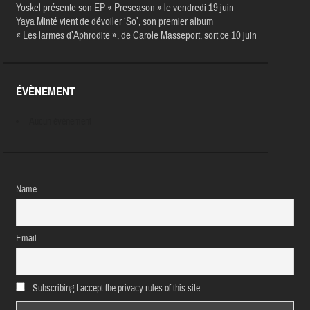
Yoskel présente son EP « Preseason » le vendredi 19 juin
Yaya Minté vient de dévoiler ‘So’, son premier album
« Les larmes d’Aphrodite », de Carole Masseport, sort ce 10 juin
ÉVÈNEMENT
Aucun évènement
Name
Email
Subscribing I accept the privacy rules of this site