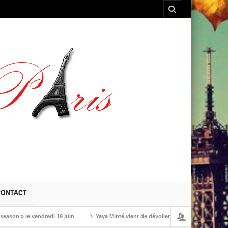
CONTACT
» le vendredi 19 juin
Yaya Minté vient de dévoiler ‘So’, son premier album