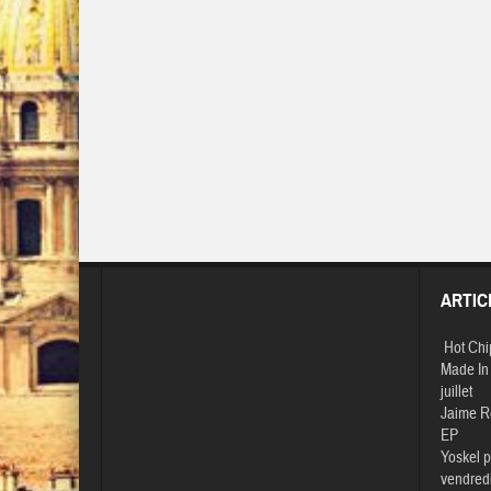
ARTIC
Hot Chi
Made In 
juillet
Jaime R
EP
Yoskel p
vendredi