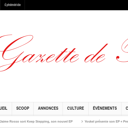
Éphéméride
UEIL
SCOOP
ANNONCES
CULTURE
ÉVÈNEMENTS
Rosso sort Keep Stepping, son nouvel EP
Yoskel présente son EP « Preseason 