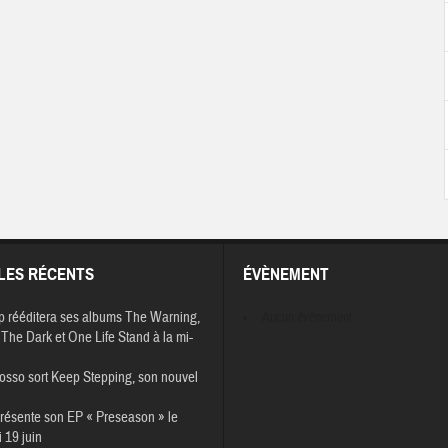
LES RÉCENTS
ÉVÈNEMENT
p rééditera ses albums The Warning,
Aucun évènement
The Dark et One Life Stand à la mi-
osso sort Keep Stepping, son nouvel
résente son EP « Preseason » le
 19 juin