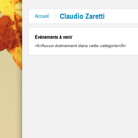
itres “Mr. Tambourine Man” et “Like A Rolling Stone”
Claudio Zaretti
Accueil
Événements à venir
<li>Aucun événement dans cette catégorie</li>