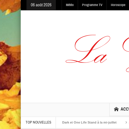
06 août 2026
Météo
Programme TV
Horoscope
ACC
TOP NOUVELLES
albums The Warning, Made In The Dark et One Life Stand à la mi-juillet
Jaime 