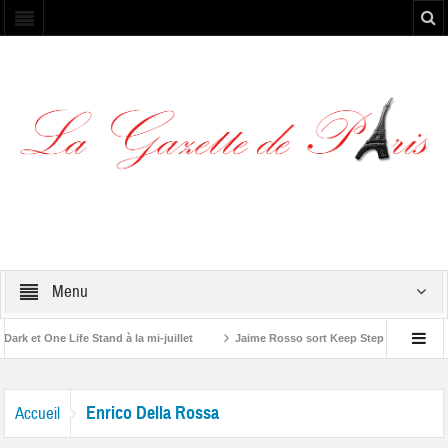
Menu
k et One Life Stand à la mi-juillet
Jaime Rosso sort Keep Stepping, son nou
 A Rolling Stone”
Enrico Della Rossa
Accueil