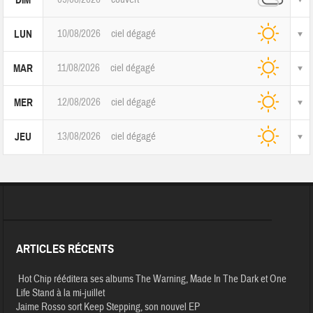
DIM
10/08/2026
ciel dégagé
LUN
11/08/2026
ciel dégagé
MAR
12/08/2026
ciel dégagé
MER
13/08/2026
ciel dégagé
JEU
ARTICLES RÉCENTS
Hot Chip rééditera ses albums The Warning, Made In The Dark et One
Life Stand à la mi-juillet
Jaime Rosso sort Keep Stepping, son nouvel EP