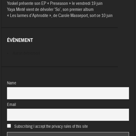
Yoskel présente son EP « Preseason » le vendredi 19 juin
Yaya Minté vient de dévoiler ‘So’, son premier album
« Les larmes d’Aphrodite », de Carole Masseport, sort ce 10 juin
ÉVÈNEMENT
Aucun évènement
Name
Email
Subscribing I accept the privacy rules of this site