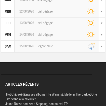
MAR
12/08/2026
ciel dégagé
MER
13/08/2026
ciel dégagé
JEU
14/08/2026
ciel dégagé
VEN
15/08/2026
légère pluie
SAM
ARTICLES RÉCENTS
Hot Chip rééditera ses albums The Warning, Made In The Dark et One
Life Stand à la mi-juillet
Jaime Rosso sort Keep Stepping, son nouvel EP