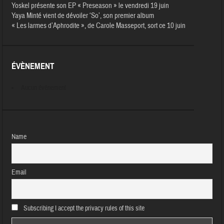
Yoskel présente son EP « Preseason » le vendredi 19 juin
Yaya Minté vient de dévoiler ‘So’, son premier album
« Les larmes d’Aphrodite », de Carole Masseport, sort ce 10 juin
ÉVÈNEMENT
Aucun évènement
Name
Email
Subscribing I accept the privacy rules of this site