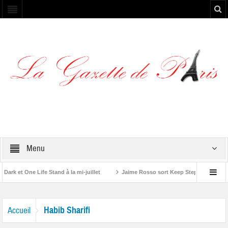
Menu
k et One Life Stand à la mi-juillet
Jaime Rosso sort Keep Stepping, son no
e A Rolling Stone”
Habib Sharifi
Accueil