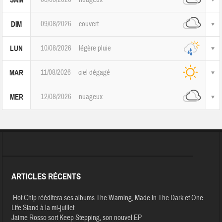
SAM
09/08/2026
couvert
DIM
10/08/2026
légère pluie
LUN
11/08/2026
ciel dégagé
MAR
12/08/2026
nuageux
MER
ARTICLES RÉCENTS
Hot Chip rééditera ses albums The Warning, Made In The Dark et One
Life Stand à la mi-juillet
Jaime Rosso sort Keep Stepping, son nouvel EP