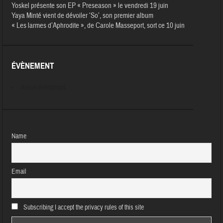
Yoskel présente son EP « Preseason » le vendredi 19 juin
Yaya Minté vient de dévoiler ‘So’, son premier album
« Les larmes d’Aphrodite », de Carole Masseport, sort ce 10 juin
ÉVÈNEMENT
Aucun évènement
Name
Email
Subscribing I accept the privacy rules of this site