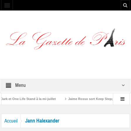
Menu
 et One Life Stand à la mi-juillet
Jaime Rosso sort Keep Stepping, son nou
 A Rolling Stone”
Jann Halexander
Accueil