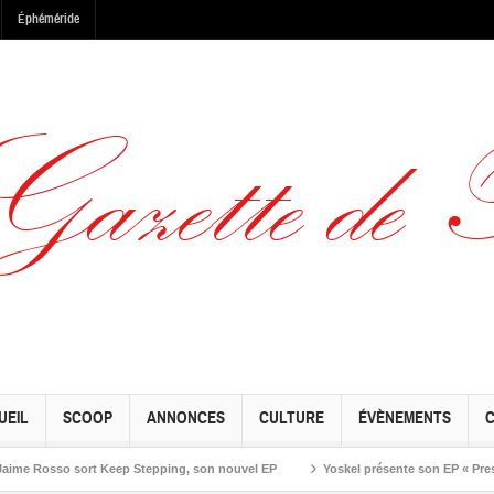
Éphéméride
UEIL
SCOOP
ANNONCES
CULTURE
ÉVÈNEMENTS
osso sort Keep Stepping, son nouvel EP
Yoskel présente son EP « Preseason »