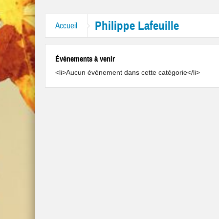
tres “Mr. Tambourine Man” et “Like A Rolling Stone”
Philippe Lafeuille
Accueil
Événements à venir
<li>Aucun événement dans cette catégorie</li>