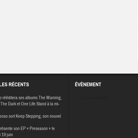
LES RÉCENTS
ÉVÈNEMENT
p rééditera ses albums The Warning,
Aucun évènement
The Dark et One Life Stand à la mi-
osso sort Keep Stepping, son nouvel
résente son EP « Preseason » le
 19 juin