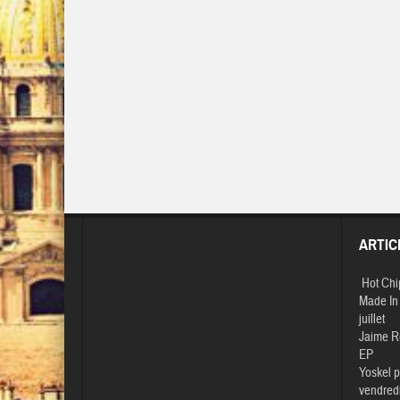
ARTIC
Hot Chi
Made In 
juillet
Jaime R
EP
Yoskel p
vendredi