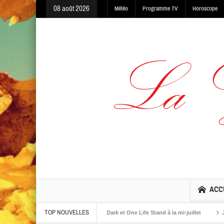
08 août 2026
Météo
Programme TV
Horoscope
ACC
TOP NOUVELLES
lbums The Warning, Made In The Dark et One Life Stand à la mi-juillet
Jaime R