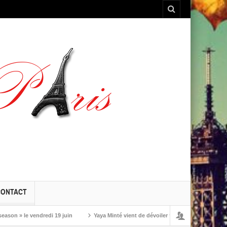
CONTACT
 le vendredi 19 juin
Yaya Minté vient de dévoiler ‘So’, son premier album