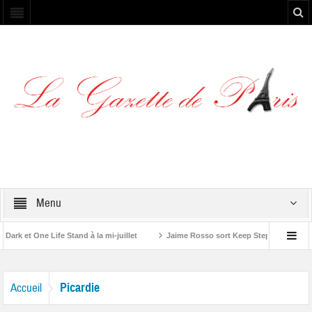
Menu
rk et One Life Stand à la mi-juillet
Jaime Rosso sort Keep Stepping, son no
e A Rolling Stone”
Picardie
Accueil