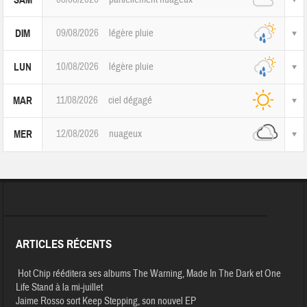
SAM
09/08/2026
légère pluie
DIM
10/08/2026
légère pluie
LUN
11/08/2026
ciel dégagé
MAR
12/08/2026
nuageux
MER
ARTICLES RÉCENTS
Hot Chip rééditera ses albums The Warning, Made In The Dark et One
Life Stand à la mi-juillet
Jaime Rosso sort Keep Stepping, son nouvel EP