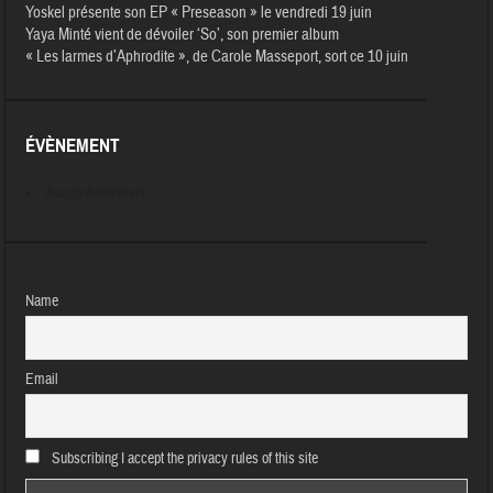
Yoskel présente son EP « Preseason » le vendredi 19 juin
Yaya Minté vient de dévoiler ‘So’, son premier album
« Les larmes d’Aphrodite », de Carole Masseport, sort ce 10 juin
ÉVÈNEMENT
Aucun évènement
Name
Email
Subscribing I accept the privacy rules of this site