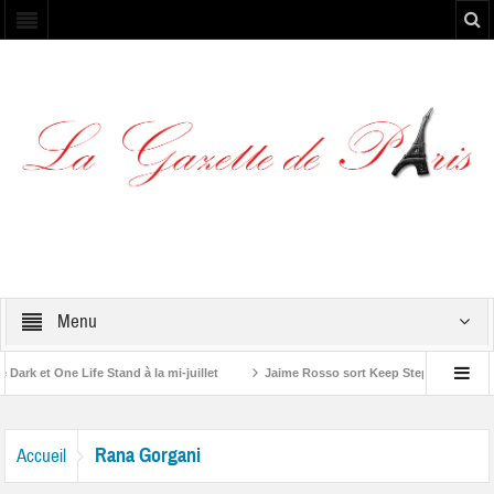
Menu
rk et One Life Stand à la mi-juillet
Jaime Rosso sort Keep Stepping, son no
e A Rolling Stone”
Rana Gorgani
Accueil