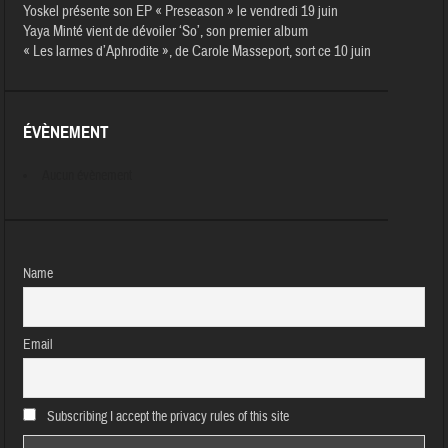
Yoskel présente son EP « Preseason » le vendredi 19 juin
Yaya Minté vient de dévoiler ‘So’, son premier album
« Les larmes d’Aphrodite », de Carole Masseport, sort ce 10 juin
ÉVÈNEMENT
Aucun évènement
Name
Email
Subscribing I accept the privacy rules of this site