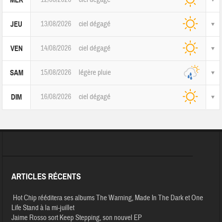
MER
13/08/2026
ciel dégagé
JEU
14/08/2026
ciel dégagé
VEN
15/08/2026
légère pluie
SAM
16/08/2026
ciel dégagé
DIM
ARTICLES RÉCENTS
Hot Chip rééditera ses albums The Warning, Made In The Dark et One
Life Stand à la mi-juillet
Jaime Rosso sort Keep Stepping, son nouvel EP