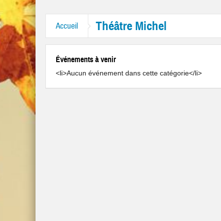
itres “Mr. Tambourine Man” et “Like A Rolling Stone”
Théâtre Michel
Accueil
Événements à venir
<li>Aucun événement dans cette catégorie</li>