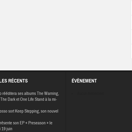
LES RÉCENTS
ÉVÈNEMENT
p rééditera ses albums The Warning,
Aucun évènement
The Dark et One Life Stand à la mi-
osso sort Keep Stepping, son nouvel
résente son EP « Preseason » le
 19 juin