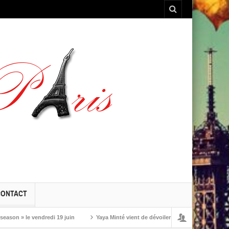
CONTACT
» le vendredi 19 juin
Yaya Minté vient de dévoiler ‘So’, son premier album