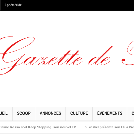
Éphéméride
UEIL
SCOOP
ANNONCES
CULTURE
ÉVÈNEMENTS
Rosso sort Keep Stepping, son nouvel EP
Yoskel présente son EP « Preseason 