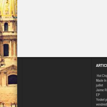
ARTIC
Hot Chi
Made In 
juillet
Jaime R
EP
Yoskel p
vendredi