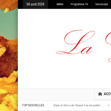
08 août 2026
Météo
Programme TV
Horoscope
ACC
TOP NOUVELLES
albums The Warning, Made In The Dark et One Life Stand à la mi-juillet
Jaime 