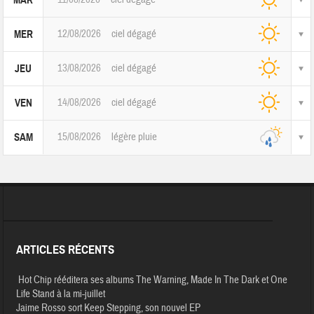
MAR
12/08/2026
ciel dégagé
MER
13/08/2026
ciel dégagé
JEU
14/08/2026
ciel dégagé
VEN
15/08/2026
légère pluie
SAM
ARTICLES RÉCENTS
Hot Chip rééditera ses albums The Warning, Made In The Dark et One
Life Stand à la mi-juillet
Jaime Rosso sort Keep Stepping, son nouvel EP