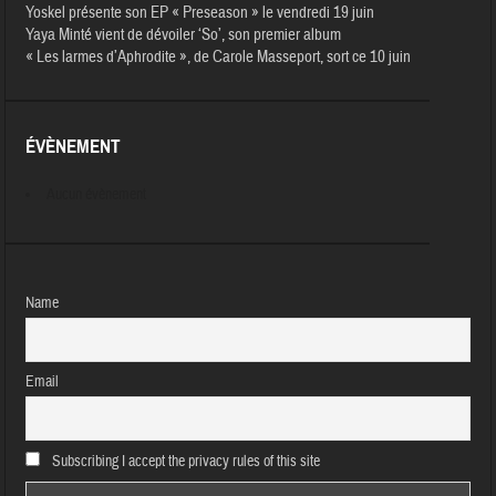
Yoskel présente son EP « Preseason » le vendredi 19 juin
Yaya Minté vient de dévoiler ‘So’, son premier album
« Les larmes d’Aphrodite », de Carole Masseport, sort ce 10 juin
ÉVÈNEMENT
Aucun évènement
Name
Email
Subscribing I accept the privacy rules of this site