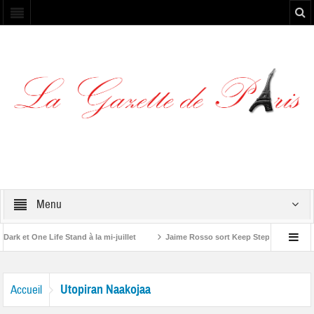
Menu
k et One Life Stand à la mi-juillet
Jaime Rosso sort Keep Stepping, son nou
 A Rolling Stone”
Utopiran Naakojaa
Accueil