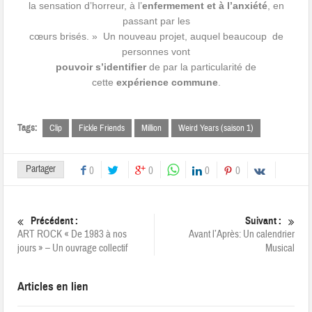
la sensation d’horreur, à l’
enfermement et à
l’anxiété
, en
passant par les
cœurs brisés. » Un nouveau projet, auquel
beaucoup de
personnes vont
pouvoir s’identifier
de par la particularité de
cette
expérience commune
.
Tags:
Clip
Fickle Friends
Million
Weird Years (saison 1)
Partager
0
0
0
0
Précédent :
Suivant :
ART ROCK « De 1983 à nos
Avant l’Après: Un calendrier
jours » – Un ouvrage collectif
Musical
Articles en lien