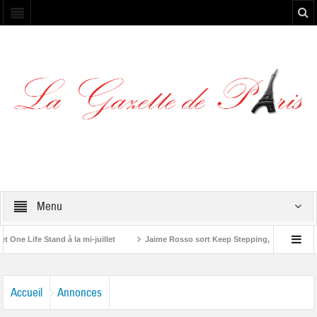
Menu
Life Stand à la mi-juillet
Jaime Rosso sort Keep Stepping, son nouvel EP
g Stone”
Accueil
Annonces