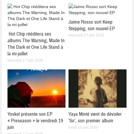
Jaime Rosso sort Keep
Stepping, son nouvel EP
Hot Chip rééditera ses
mercredi 17 juin 2026
albums The Warning, Made In
The Dark et One Life Stand à
la mi-juillet
mercredi 17 juin 2026
Yoskel présente son EP
Yaya Minté vient de dévoiler
« Preseason » le vendredi 19
‘So’, son premier album
juin
lundi 15 juin 2026
mercredi 17 juin 2026