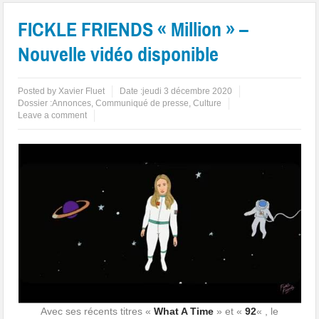
FICKLE FRIENDS « Million » –
Nouvelle vidéo disponible
Posted by
Xavier Fluet
Date :
jeudi 3 décembre 2020
Dossier :
Annonces
,
Communiqué de presse
,
Culture
Leave a comment
Avec ses récents titres «
What A Time
» et «
92
« , le