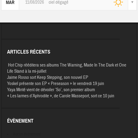
11/08/2026
ciel dégagé
MAR
ARTICLES RÉCENTS
Hot Chip rééditera ses albums The Warning, Made In The Dark et One
Life Stand à la mi-juillet
Jaime Rosso sort Keep Stepping, son nouvel EP
Yoskel présente son EP « Preseason » le vendredi 19 juin
Yaya Minté vient de dévoiler ‘So’, son premier album
« Les larmes d’Aphrodite », de Carole Masseport, sort ce 10 juin
ÉVÈNEMENT
Aucun évènement