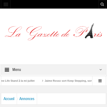
Menu
tand à la mi-juillet
Jaime Rosso sort Keep Stepping, son nouvel EP
ne”
Accueil
Annonces