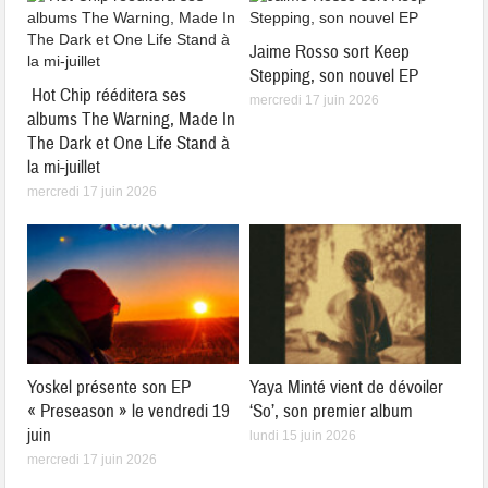
Jaime Rosso sort Keep
Stepping, son nouvel EP
Hot Chip rééditera ses
mercredi 17 juin 2026
albums The Warning, Made In
The Dark et One Life Stand à
la mi-juillet
mercredi 17 juin 2026
Yoskel présente son EP
Yaya Minté vient de dévoiler
« Preseason » le vendredi 19
‘So’, son premier album
juin
lundi 15 juin 2026
mercredi 17 juin 2026