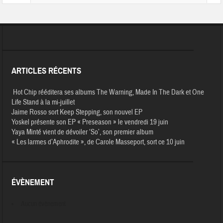
ARTICLES RÉCENTS
Hot Chip rééditera ses albums The Warning, Made In The Dark et One
Life Stand à la mi-juillet
Jaime Rosso sort Keep Stepping, son nouvel EP
Yoskel présente son EP « Preseason » le vendredi 19 juin
Yaya Minté vient de dévoiler ‘So’, son premier album
« Les larmes d’Aphrodite », de Carole Masseport, sort ce 10 juin
ÉVÈNEMENT
Aucun évènement