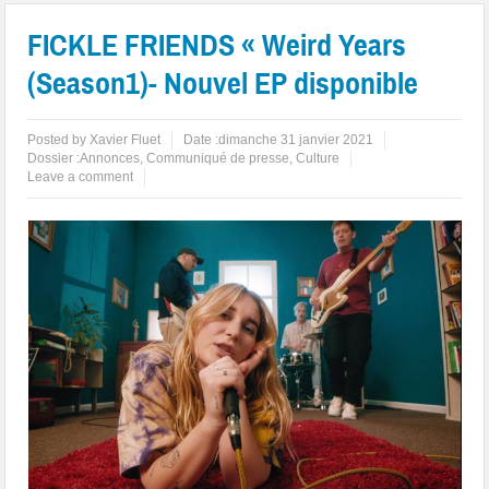
FICKLE FRIENDS « Weird Years
(Season1)- Nouvel EP disponible
Posted by
Xavier Fluet
Date :
dimanche 31 janvier 2021
Dossier :
Annonces
,
Communiqué de presse
,
Culture
Leave a comment