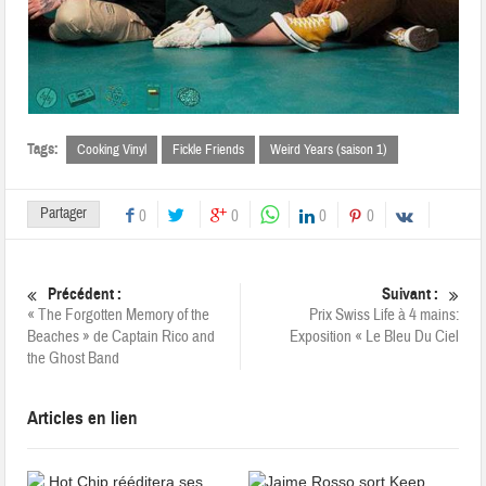
Tags:
Cooking Vinyl
Fickle Friends
Weird Years (saison 1)
Partager
0
0
0
0
Précédent :
Suivant :
« The Forgotten Memory of the
Prix Swiss Life à 4 mains:
Beaches » de Captain Rico and
Exposition « Le Bleu Du Ciel
the Ghost Band
Articles en lien