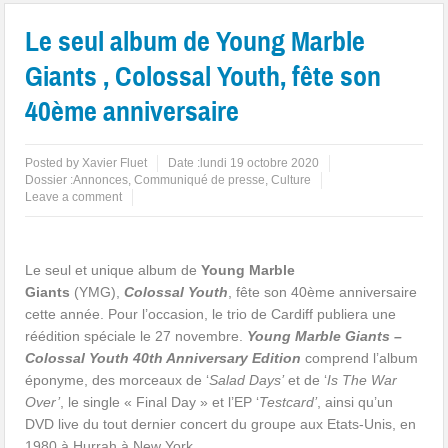
Le seul album de Young Marble
Giants , Colossal Youth, fête son
40ème anniversaire
Posted by
Xavier Fluet
Date :
lundi 19 octobre 2020
Dossier :
Annonces
,
Communiqué de presse
,
Culture
Leave a comment
Le seul et unique album de
Young Marble
Giants
(YMG),
Colossal Youth
, fête son 40ème anniversaire
cette année. Pour l’occasion, le trio de Cardiff publiera une
réédition spéciale le 27 novembre.
Young Marble Giants –
Colossal Youth 40th Anniversary Edition
comprend l’album
éponyme, des morceaux de ‘
Salad Days’
et de ‘
Is The War
Over’
, le single « Final Day » et l’EP ‘
Testcard’
, ainsi qu’un
DVD live du tout dernier concert du groupe aux Etats-Unis, en
1980 à Hurrah à New York.