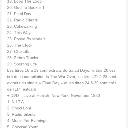
19. Loop The Loop
20. Ode To Booker T
21. Final Day
22. Radio Silents
23. Cakewalking
24. This Way
25. Posed By Models
26. The Clock
27. Clicktalk
28. Zebra Trucks
29. Sporting Life
Les titres 16 à 19 sont extraits de Salad Days, le titre 20 est
tiré de la compilation Is The War Over, les titres 21 à 23 sont
extraits du single « Final Day » et les titres 24 à 29 sont tirés
de l’EP Testcard.
+ DVD – Live at Hurrah, New York, November 1980
1. N.I.T.A.
2. Choci Loni
3. Radio Silents
4. Music For Evenings
5. Colossal Youth