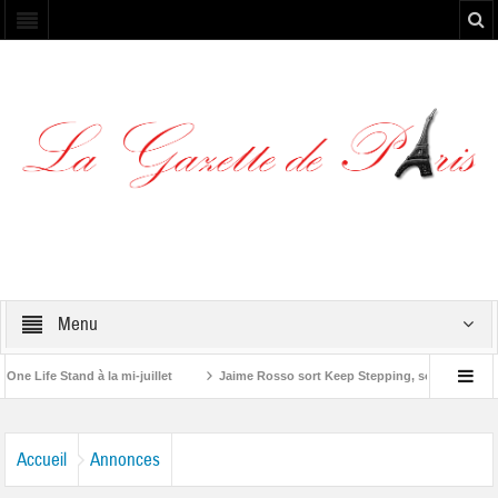
Menu
fe Stand à la mi-juillet
Jaime Rosso sort Keep Stepping, son nouvel EP
 Stone”
Accueil
Annonces