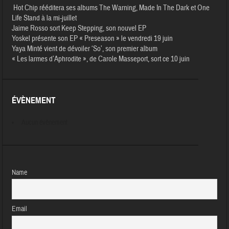
Hot Chip rééditera ses albums The Warning, Made In The Dark et One
Life Stand à la mi-juillet
Jaime Rosso sort Keep Stepping, son nouvel EP
Yoskel présente son EP « Preseason » le vendredi 19 juin
Yaya Minté vient de dévoiler ‘So’, son premier album
« Les larmes d’Aphrodite », de Carole Masseport, sort ce 10 juin
ÉVÈNEMENT
Aucun évènement
Name
Email