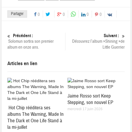
Partager
0
0
0
0
Précédent :
Suivant :
Solomun sortira son premier
Découvrez l’album »Shining »de
album en onze ans.
Little Guerrier
Articles en lien
Jaime Rosso sort Keep
Stepping, son nouvel EP
Hot Chip rééditera ses
mercredi 17 juin 2026
albums The Warning, Made In
The Dark et One Life Stand à
la mi-juillet