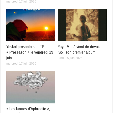
mercredi 17 juin 2026
Yoskel présente son EP
Yaya Minté vient de dévoiler
« Preseason » le vendredi 19
‘So’, son premier album
juin
lundi 15 juin 2026
mercredi 17 juin 2026
« Les larmes d’Aphrodite »,