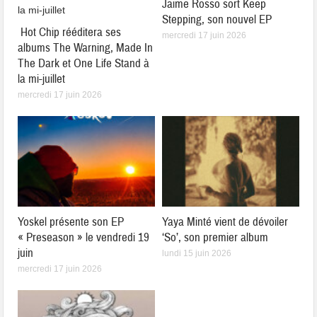
Jaime Rosso sort Keep
Stepping, son nouvel EP
Hot Chip rééditera ses
mercredi 17 juin 2026
albums The Warning, Made In
The Dark et One Life Stand à
la mi-juillet
mercredi 17 juin 2026
Yoskel présente son EP
Yaya Minté vient de dévoiler
« Preseason » le vendredi 19
‘So’, son premier album
juin
lundi 15 juin 2026
mercredi 17 juin 2026