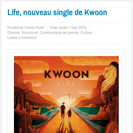
Life, nouveau single de Kwoon
Posted by
Xavier Fluet
Date :
jeudi 7 mai 2020
Dossier :
Annonces
,
Communiqué de presse
,
Culture
Leave a comment