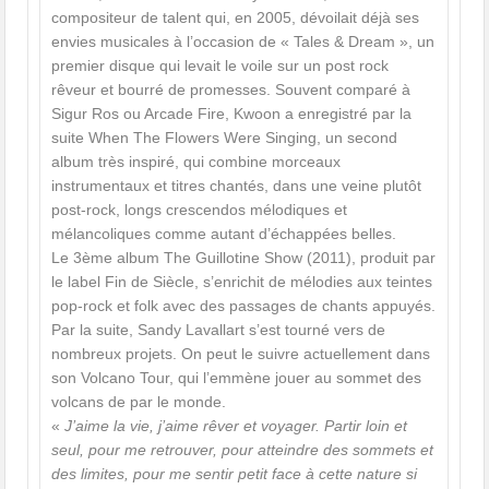
compositeur de talent qui, en 2005, dévoilait déjà ses
envies musicales à l’occasion de « Tales & Dream », un
premier disque qui levait le voile sur un post rock
rêveur et bourré de promesses. Souvent comparé à
Sigur Ros ou Arcade Fire, Kwoon a enregistré par la
suite When The Flowers Were Singing, un second
album très inspiré, qui combine morceaux
instrumentaux et titres chantés, dans une veine plutôt
post-rock, longs crescendos mélodiques et
mélancoliques comme autant d’échappées belles.
Le 3ème album The Guillotine Show (2011), produit par
le label Fin de Siècle, s’enrichit de mélodies aux teintes
pop-rock et folk avec des passages de chants appuyés.
Par la suite, Sandy Lavallart s’est tourné vers de
nombreux projets. On peut le suivre actuellement dans
son Volcano Tour, qui l’emmène jouer au sommet des
volcans de par le monde.
«
J’aime la vie, j’aime rêver et voyager. Partir loin et
seul, pour me retrouver, pour atteindre des sommets et
des limites, pour me sentir petit face à cette nature si