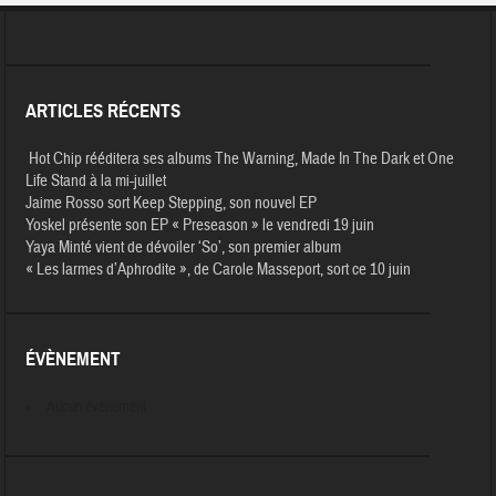
ARTICLES RÉCENTS
Hot Chip rééditera ses albums The Warning, Made In The Dark et One
Life Stand à la mi-juillet
Jaime Rosso sort Keep Stepping, son nouvel EP
Yoskel présente son EP « Preseason » le vendredi 19 juin
Yaya Minté vient de dévoiler ‘So’, son premier album
« Les larmes d’Aphrodite », de Carole Masseport, sort ce 10 juin
ÉVÈNEMENT
Aucun évènement