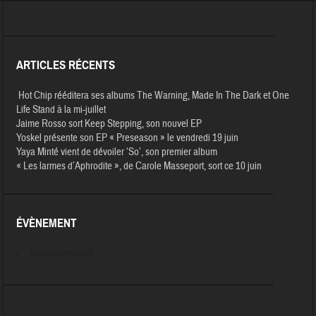
ARTICLES RÉCENTS
Hot Chip rééditera ses albums The Warning, Made In The Dark et One
Life Stand à la mi-juillet
Jaime Rosso sort Keep Stepping, son nouvel EP
Yoskel présente son EP « Preseason » le vendredi 19 juin
Yaya Minté vient de dévoiler ‘So’, son premier album
« Les larmes d’Aphrodite », de Carole Masseport, sort ce 10 juin
ÉVÈNEMENT
Aucun évènement