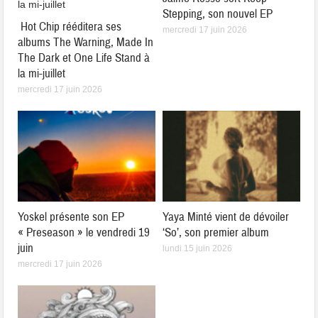
Stepping, son nouvel EP
Hot Chip rééditera ses
mercredi 17 juin 2026
albums The Warning, Made In
The Dark et One Life Stand à
la mi-juillet
mercredi 17 juin 2026
Yoskel présente son EP
Yaya Minté vient de dévoiler
« Preseason » le vendredi 19
‘So’, son premier album
juin
lundi 15 juin 2026
mercredi 17 juin 2026