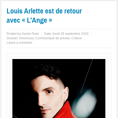
Louis Arlette est de retour
avec « L’Ange »
Posted by
Xavier Fluet
Date :
lundi 28 septembre 2020
Dossier :
Annonces
,
Communiqué de presse
,
Culture
Leave a comment