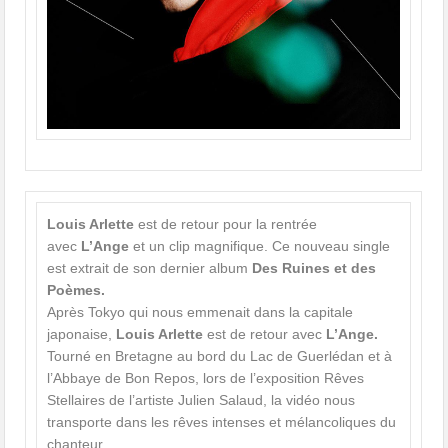
Louis Arlette
est de retour pour la rentrée
avec
L’Ange
et un clip magnifique. Ce nouveau single
est extrait de son dernier album
Des Ruines et des
Poèmes.
Après Tokyo qui nous emmenait dans la capitale
japonaise,
Louis Arlette
est de retour avec
L’Ange.
Tourné en Bretagne au bord du Lac de Guerlédan et à
l’Abbaye de Bon Repos, lors de l’exposition Rêves
Stellaires de l’artiste Julien Salaud, la vidéo nous
transporte dans les rêves intenses et mélancoliques du
chanteur.