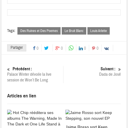
Tags:
Des Ruines et Des Poemes
Le Bruit Blanc
Louis Arlette
Partager
0
0
0
0
Précédent :
Suivant :
Palace Winter dévoile la live
Dada de José
session de Won’t Be Long
Articles en lien
Jaime Rosso sort Keep