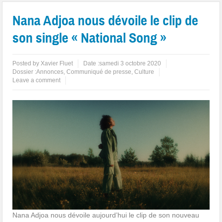
Nana Adjoa nous dévoile le clip de
son single « National Song »
Posted by
Xavier Fluet
Date :
samedi 3 octobre 2020
Dossier :
Annonces
,
Communiqué de presse
,
Culture
Leave a comment
Nana Adjoa nous dévoile aujourd’hui le clip de son nouveau