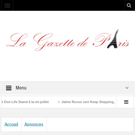
Menu
Life Stand à la mi-juillet
Jaime Rosso sort Keep Stepping, son nouvel EP
ng Stone”
Accueil
Annonces