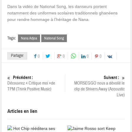
Dans la vidéo de National Song, les danseurs portent
notamment des uniformes scolaires traditionnels ghanéens
pour rendre hommage à l’héritage de Nana.
Tags:
Nana Adjoa
National Song
Partager
0
0
0
0
Précédent :
Suivant :
Découvrez « Critique moi »de
MORSEGGO nous a dévoilé le
TPM (Think Positive Music)
clip de Shivers Away (Accoustic
Live)
Articles en lien