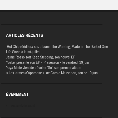
ARTICLES RÉCENTS
Hot Chip rééditera ses albums The Warning, Made In The Dark et One
Life Stand à la mi-juillet
Jaime Rosso sort Keep Stepping, son nouvel EP
Yoskel présente son EP « Preseason » le vendredi 19 juin
Yaya Minté vient de dévoiler ‘So’, son premier album
« Les larmes d’Aphrodite », de Carole Masseport, sort ce 10 juin
ÉVÈNEMENT
Aucun évènement