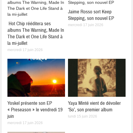
Jaime Rosso sort Keep
Stepping, son nouvel EP
Hot Chip rééditera ses
mercredi 17 juin 2026
albums The Warning, Made In
The Dark et One Life Stand à
la mi-juillet
mercredi 17 juin 2026
Yoskel présente son EP
Yaya Minté vient de dévoiler
« Preseason » le vendredi 19
‘So’, son premier album
juin
lundi 15 juin 2026
mercredi 17 juin 2026