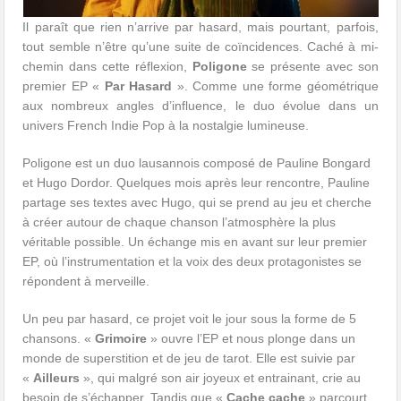
Il paraît que rien n’arrive par hasard, mais pourtant, parfois,
tout semble n’être qu’une suite de coïncidences. Caché à mi-
chemin dans cette réflexion,
Poligone
se présente avec son
premier EP «
Par Hasard
». Comme une forme géométrique
aux nombreux angles d’influence, le duo évolue dans un
univers French Indie Pop à la nostalgie lumineuse.
Poligone est un duo lausannois composé de Pauline Bongard
et Hugo Dordor. Quelques mois après leur rencontre, Pauline
partage ses textes avec Hugo, qui se prend au jeu et cherche
à créer autour de chaque chanson l’atmosphère la plus
véritable possible. Un échange mis en avant sur leur premier
EP, où l’instrumentation et la voix des deux protagonistes se
répondent à merveille.
Un peu par hasard, ce projet voit le jour sous la forme de 5
chansons. «
Grimoire
» ouvre l’EP et nous plonge dans un
monde de superstition et de jeu de tarot. Elle est suivie par
«
Ailleurs
», qui malgré son air joyeux et entrainant, crie au
besoin de s’échapper. Tandis que «
Cache cache
» parcourt