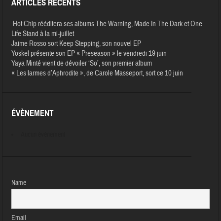
ARTICLES RÉCENTS
Hot Chip rééditera ses albums The Warning, Made In The Dark et One
Life Stand à la mi-juillet
Jaime Rosso sort Keep Stepping, son nouvel EP
Yoskel présente son EP « Preseason » le vendredi 19 juin
Yaya Minté vient de dévoiler ‘So’, son premier album
« Les larmes d’Aphrodite », de Carole Masseport, sort ce 10 juin
ÉVÈNEMENT
Aucun évènement
Name
Email