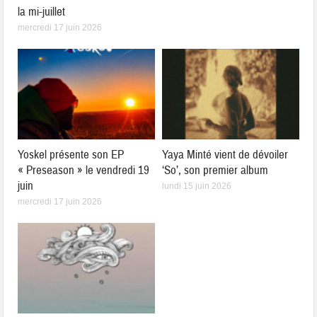
la mi-juillet
mercredi 17 juin 2026
Yoskel présente son EP
Yaya Minté vient de dévoiler
« Preseason » le vendredi 19
‘So’, son premier album
juin
lundi 15 juin 2026
mercredi 17 juin 2026