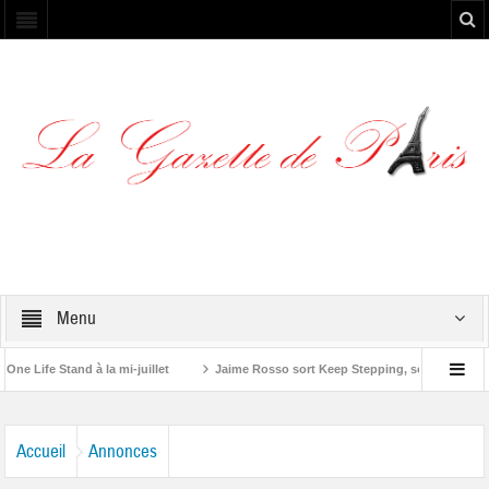
Menu
e Stand à la mi-juillet
Jaime Rosso sort Keep Stepping, son nouvel EP
Stone”
Accueil
Annonces