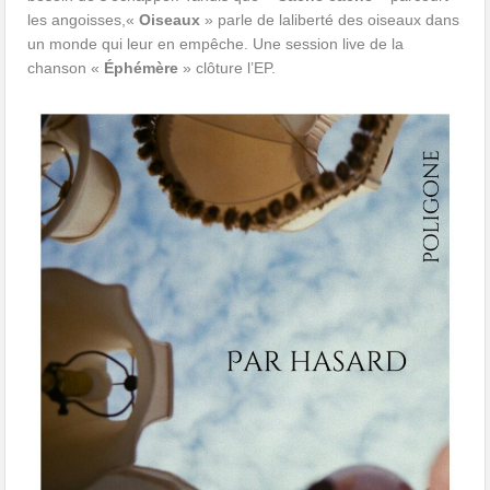
les angoisses,«
Oiseaux
» parle de laliberté des oiseaux dans
un monde qui leur en empêche. Une session live de la
chanson «
Éphémère
» clôture l’EP.