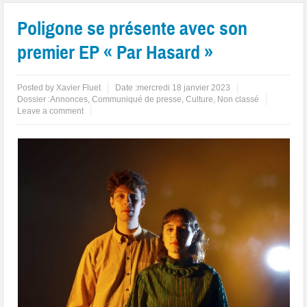
Poligone
se présente avec son
premier EP «
Par Hasard
»
Posted by
Xavier Fluet
Date :
mercredi 18 janvier 2023
Dossier :
Annonces
,
Communiqué de presse
,
Culture
,
Non classé
Leave a comment