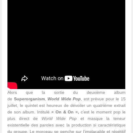
Alors que la sortie du deuxième album
de
Superorganism
,
World Wide Pop
, est prévue pour le 15
juillet, le quintet est heureux de dévoiler un quatrième extrait
de son album. Intitulé
« On & On »,
c’est le moment pop le
plus direct de
World Wide Pop
et masque la teneur
existentielle des paroles avec la production si caractéristique
du groupe. Le morceau se penche sur l’implacable et répétitif