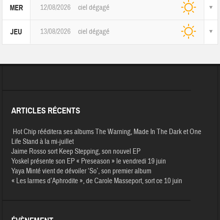
12/08/2026
ciel dégagé
MER
13/08/2026
ciel dégagé
JEU
ARTICLES RÉCENTS
Hot Chip rééditera ses albums The Warning, Made In The Dark et One
Life Stand à la mi-juillet
Jaime Rosso sort Keep Stepping, son nouvel EP
Yoskel présente son EP « Preseason » le vendredi 19 juin
Yaya Minté vient de dévoiler ‘So’, son premier album
« Les larmes d’Aphrodite », de Carole Masseport, sort ce 10 juin