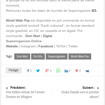
le groupe ne se soit retrouvé dans la même pièce au même
moment).
Retrouvez toutes les dates de tournée de Superorganism
ICI.
World Wide Pop
est disponible en pré commande en format
vinyle gatefold exclusif “Earth coloured”, en format standard
vinyle gatefold, en CD, en cassette et en digital. Pré
commande :
Dom Mart
|
Digital
Superorganism Online
Website
| Instagram |
Facebook
| TikTok | Twitter
Tags:
Dom Mart
On &On
Superorganism
World Wide Pop
Partager
0
0
0
0
Précédent :
Suivant :
Une édition deluxe de Forever
Giulia Dabalà sort un premier
Dreams de Villagers
album !