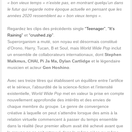
« bon vieux temps » n’existe pas, en montrant quelqu’un dans
le futur qui regarde notre époque actuelle en pensant que les
années 2020 ressemblent au « bon vieux temps ».
Regardez les clips des précédents single
“Teenager”
,
“It’s
Raining”
et
“crushed.zip”
.
Superorganism a muté, son noyau est désormais constitué
d’Orono, Harry, Tucan, B et Soul, mais
World Wide Pop
inclut
un ensemble de collaborateurs internationaux, dont
Stephen
Malkmus, CHAI, Pi Ja Ma, Dylan Cartlidge
et le légendaire
musicien et acteur
Gen Hoshino
.
Avec ses treize titres qui établissent un équilibre entre l’artifice
et le sérieux, l’absurdité de la science-fiction et l’intensité
existentielle,
World Wide Pop
met en valeur la prise en compte
nouvellement approfondie des intérêts et des envies de
chaque membre du groupe. Le genre de convergence
créative à laquelle on peut s’attendre lorsque des amis à la
relation virtuelle commencent à passer du temps ensemble
dans la réalité (leur premier album avait été achevé avant que