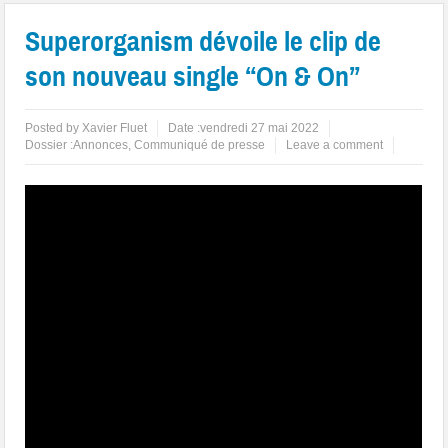
Superorganism dévoile le clip de
son nouveau single “On & On”
Posted by
Xavier Fluet
Date :
vendredi 27 mai 2022
Dossier :
Annonces
,
Communiqué de presse
Leave a comment