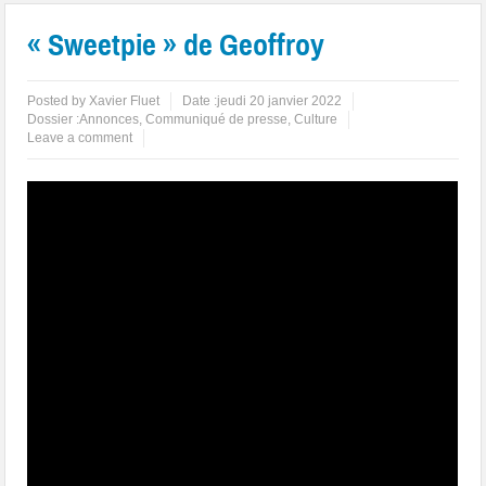
« Sweetpie » de Geoffroy
Posted by
Xavier Fluet
Date :
jeudi 20 janvier 2022
Dossier :
Annonces
,
Communiqué de presse
,
Culture
Leave a comment