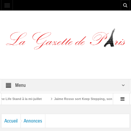
Menu
e Stand à la mi-juillet
Jaime Rosso sort Keep Stepping, son nouvel EP
Stone”
Accueil
Annonces