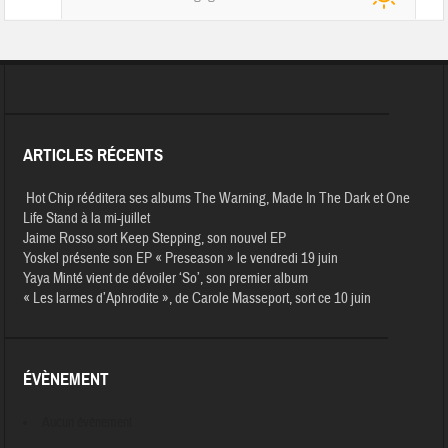
ARTICLES RÉCENTS
Hot Chip rééditera ses albums The Warning, Made In The Dark et One
Life Stand à la mi-juillet
Jaime Rosso sort Keep Stepping, son nouvel EP
Yoskel présente son EP « Preseason » le vendredi 19 juin
Yaya Minté vient de dévoiler ‘So’, son premier album
« Les larmes d’Aphrodite », de Carole Masseport, sort ce 10 juin
ÉVÈNEMENT
Aucun évènement