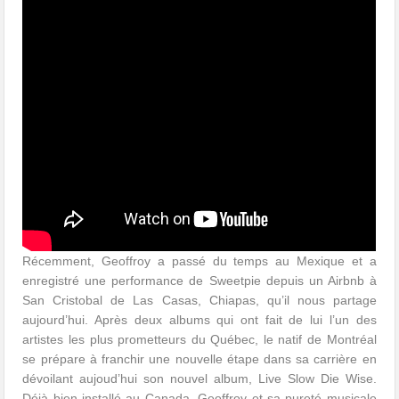
Récemment, Geoffroy a passé du temps au Mexique et a
enregistré une performance de Sweetpie depuis un Airbnb à
San Cristobal de Las Casas, Chiapas, qu’il nous partage
aujourd’hui. Après deux albums qui ont fait de lui l’un des
artistes les plus prometteurs du Québec, le natif de Montréal
se prépare à franchir une nouvelle étape dans sa carrière en
dévoilant aujoud’hui son nouvel album, Live Slow Die Wise.
Déjà bien installé au Canada, Geoffroy et sa pureté musicale