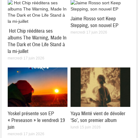
Jaime Rosso sort Keep
Stepping, son nouvel EP
Hot Chip rééditera ses
mercredi 17 juin 2026
albums The Warning, Made In
The Dark et One Life Stand à
la mi-juillet
mercredi 17 juin 2026
Yoskel présente son EP
Yaya Minté vient de dévoiler
« Preseason » le vendredi 19
‘So’, son premier album
juin
lundi 15 juin 2026
mercredi 17 juin 2026