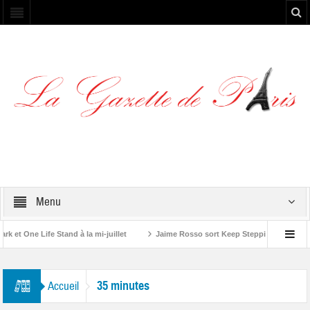
Menu
t One Life Stand à la mi-juillet
Jaime Rosso sort Keep Stepping, son nouve
 Rolling Stone”
35 minutes
Accueil