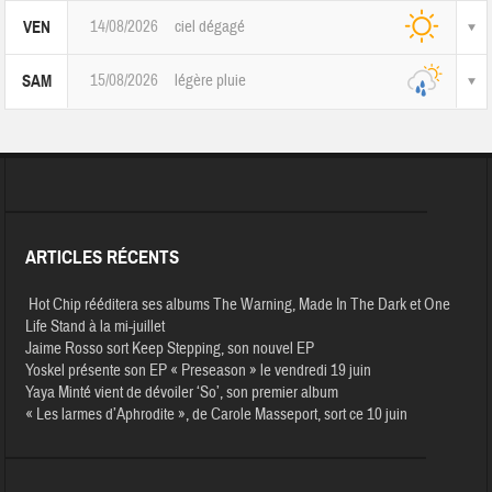
14/08/2026
ciel dégagé
VEN
15/08/2026
légère pluie
SAM
ARTICLES RÉCENTS
Hot Chip rééditera ses albums The Warning, Made In The Dark et One
Life Stand à la mi-juillet
Jaime Rosso sort Keep Stepping, son nouvel EP
Yoskel présente son EP « Preseason » le vendredi 19 juin
Yaya Minté vient de dévoiler ‘So’, son premier album
« Les larmes d’Aphrodite », de Carole Masseport, sort ce 10 juin