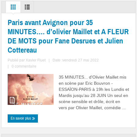
Paris avant Avignon pour 35
MINUTES…. d’olivier Maillet et A FLEUR
DE MOTS pour Fane Desrues et Julien
Cottereau
Publié par
Xavier Fluet
|
Date :vendredi 27 mai 2022
|
0 commentaire
35 MINUTES... d'Olivier Maillet mis
en scène par Eric Bouvron -
ESSAÏON-PARIS à 19h les Lundis et
Mardis jusqu’au 28 JUIN Un seul en
scène sensible et drôle, écrit en
vers par Olivier Maillet, comédie ...
En savoir plus