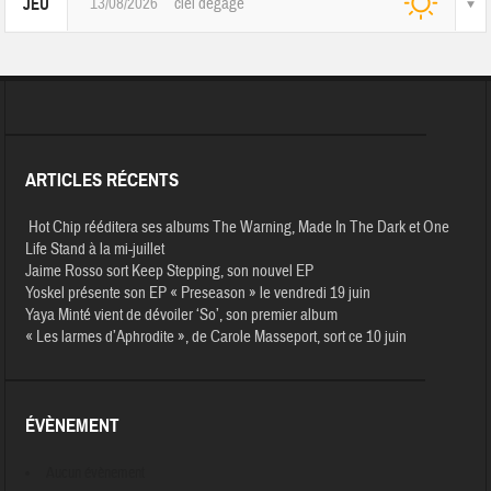
13/08/2026
ciel dégagé
JEU
ARTICLES RÉCENTS
Hot Chip rééditera ses albums The Warning, Made In The Dark et One
Life Stand à la mi-juillet
Jaime Rosso sort Keep Stepping, son nouvel EP
Yoskel présente son EP « Preseason » le vendredi 19 juin
Yaya Minté vient de dévoiler ‘So’, son premier album
« Les larmes d’Aphrodite », de Carole Masseport, sort ce 10 juin
ÉVÈNEMENT
Aucun évènement