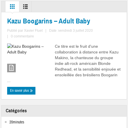
Kazu Boogarins – Adult Baby
Publié par
Xavier Fluet
|
Date :vendredi 3 juillet 2020
|
0 commentaire
Ce titre est le fruit d'une
collaboration à distance entre Kazu
Makino, la chanteuse du groupe
indie alt-rock américain Blonde
Redhead, et la sensibilité enjouée et
ensoleillée des brésiliens Boogarin
...
En savoir plus
Catégories
20minutes