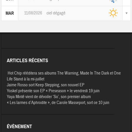
11/08/2026
ciel dégagé
MAR
ARTICLES RÉCENTS
Hot Chip rééditera ses albums The Warning, Made In The Dark et One
Life Stand à la mi-juillet
Jaime Rosso sort Keep Stepping, son nouvel EP
Yoskel présente son EP « Preseason » le vendredi 19 juin
Yaya Minté vient de dévoiler ‘So’, son premier album
« Les larmes d’Aphrodite », de Carole Masseport, sort ce 10 juin
ÉVÈNEMENT