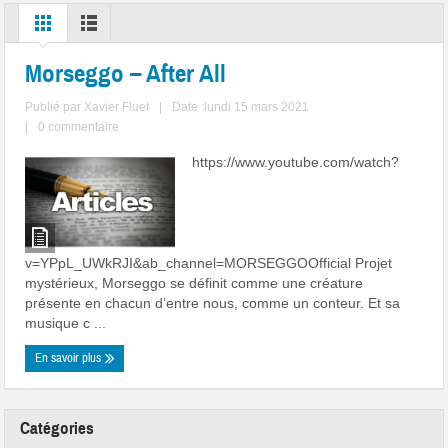
Morseggo – After All
Publié par
Xavier Fluet
|
Date :lundi 15 mars 2021
|
0 commentaire
https://www.youtube.com/watch?
v=YPpL_UWkRJI&ab_channel=MORSEGGOOfficial Projet
mystérieux, Morseggo se définit comme une créature
présente en chacun d’entre nous, comme un conteur. Et sa
musique c ...
En savoir plus
Catégories