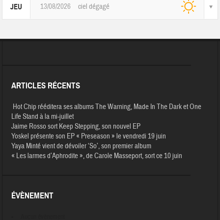
13/08/2026
ciel dégagé
JEU
ARTICLES RÉCENTS
Hot Chip rééditera ses albums The Warning, Made In The Dark et One
Life Stand à la mi-juillet
Jaime Rosso sort Keep Stepping, son nouvel EP
Yoskel présente son EP « Preseason » le vendredi 19 juin
Yaya Minté vient de dévoiler ‘So’, son premier album
« Les larmes d’Aphrodite », de Carole Masseport, sort ce 10 juin
ÉVÈNEMENT
Aucun évènement