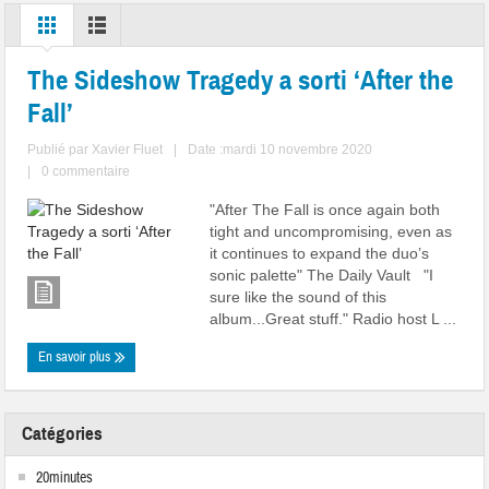
The Sideshow Tragedy a sorti ‘After the
Fall’
Publié par
Xavier Fluet
|
Date :mardi 10 novembre 2020
|
0 commentaire
"After The Fall is once again both
tight and uncompromising, even as
it continues to expand the duo’s
sonic palette" The Daily Vault "I
sure like the sound of this
album...Great stuff." Radio host L ...
En savoir plus
Catégories
20minutes