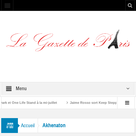
Menu
et One Life Stand à la mi-juillet
Jaime Rosso sort Keep Stepping, son nouv
A Rolling Stone”
Akhenaton
Accueil