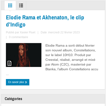
Elodie Rama et Akhenaton, le clip
d’Indigo
Publié par
Xavier Fluet
|
Date :mercredi 22 février 2023
|
0 commentaire
Elodie Rama a sorti début février
son nouvel album, Constellations,
sur le label 10H10. Produit par
Creestal, réalisé, arrangé et mixé
par Atom (C2C), masterisé par
Blanka, l'album Constellations accu
...
En savoir plus
Catégories