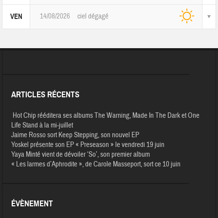
14/08/2026
ciel dégagé
VEN
ARTICLES RÉCENTS
Hot Chip rééditera ses albums The Warning, Made In The Dark et One
Life Stand à la mi-juillet
Jaime Rosso sort Keep Stepping, son nouvel EP
Yoskel présente son EP « Preseason » le vendredi 19 juin
Yaya Minté vient de dévoiler ‘So’, son premier album
« Les larmes d’Aphrodite », de Carole Masseport, sort ce 10 juin
ÉVÈNEMENT