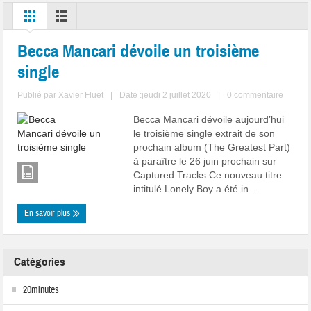
Becca Mancari dévoile un troisième
single
Publié par
Xavier Fluet
|
Date :jeudi 2 juillet 2020
|
0 commentaire
Becca Mancari dévoile aujourd’hui
le troisième single extrait de son
prochain album (The Greatest Part)
à paraître le 26 juin prochain sur
Captured Tracks.Ce nouveau titre
intitulé Lonely Boy a été in ...
En savoir plus
Catégories
20minutes