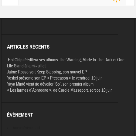
ARTICLES RÉCENTS
Hot Chip rééditera ses albums The Warning, Made In The Dark et One
Life Stand à la mi-juillet
Jaime Rosso sort Keep Stepping, son nouvel EP
Yoskel présente son EP « Preseason » le vendredi 19 juin
Yaya Minté vient de dévoiler ‘So’, son premier album
« Les larmes d’Aphrodite », de Carole Masseport, sort ce 10 juin
ÉVÈNEMENT
Aucun évènement