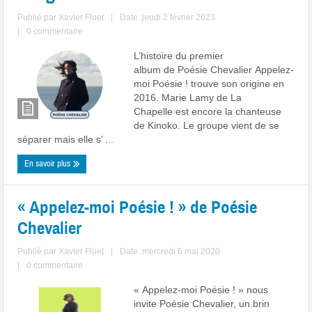
Publié par
Xavier Fluet
|
Date :jeudi 2 février 2023
|
0 commentaire
L’histoire du premier
album de Poésie Chevalier Appelez-
moi Poésie ! trouve son origine en
2016. Marie Lamy de La
Chapelle est encore la chanteuse
de Kinoko. Le groupe vient de se
séparer mais elle s’ ...
En savoir plus
« Appelez-moi Poésie ! » de Poésie
Chevalier
Publié par
Xavier Fluet
|
Date :mercredi 6 mai 2020
|
0 commentaire
« Appelez-moi Poésie ! » nous
invite Poésie Chevalier, un brin