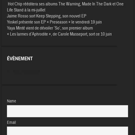
Hot Chip rééditera ses albums The Warning, Made In The Dark et One
Life Stand à la mi-juillet
Jaime Rosso sort Keep Stepping, son nouvel EP
Yoskel présente son EP « Preseason » le vendredi 19 juin
Yaya Minté vient de dévoiler ‘So’, son premier album
« Les larmes d’Aphrodite », de Carole Masseport, sort ce 10 juin
ÉVÈNEMENT
Aucun évènement
Name
Email