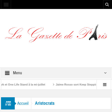
Menu
t One Life Stand à la mi-juillet
Jaime Rosso sort Keep Stepping, son nouvel
 Rolling Stone”
Aristocrats
Accueil