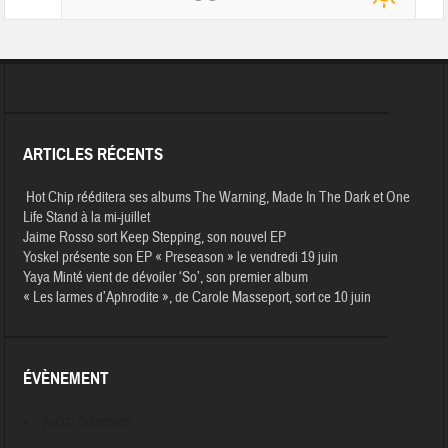
ARTICLES RÉCENTS
Hot Chip rééditera ses albums The Warning, Made In The Dark et One
Life Stand à la mi-juillet
Jaime Rosso sort Keep Stepping, son nouvel EP
Yoskel présente son EP « Preseason » le vendredi 19 juin
Yaya Minté vient de dévoiler ‘So’, son premier album
« Les larmes d’Aphrodite », de Carole Masseport, sort ce 10 juin
ÉVÈNEMENT
Aucun évènement