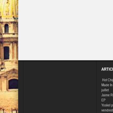
ARTIC
Hot Chi
Made In 
juillet
Jaime R
EP
Yoskel p
vendredi