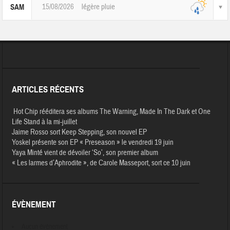
15/08/2026
légère pluie
SAM
ARTICLES RÉCENTS
Hot Chip rééditera ses albums The Warning, Made In The Dark et One
Life Stand à la mi-juillet
Jaime Rosso sort Keep Stepping, son nouvel EP
Yoskel présente son EP « Preseason » le vendredi 19 juin
Yaya Minté vient de dévoiler ‘So’, son premier album
« Les larmes d’Aphrodite », de Carole Masseport, sort ce 10 juin
ÉVÈNEMENT
Aucun évènement