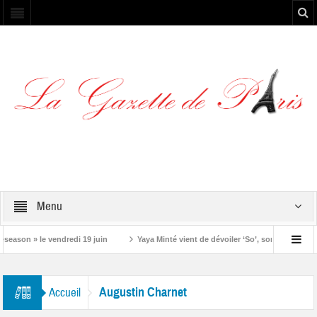
Menu
eason » le vendredi 19 juin
Yaya Minté vient de dévoiler ‘So’, son premier alb
Augustin Charnet
Accueil