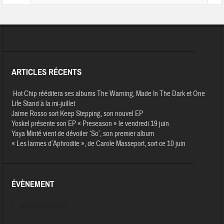
ARTICLES RÉCENTS
Hot Chip rééditera ses albums The Warning, Made In The Dark et One
Life Stand à la mi-juillet
Jaime Rosso sort Keep Stepping, son nouvel EP
Yoskel présente son EP « Preseason » le vendredi 19 juin
Yaya Minté vient de dévoiler ‘So’, son premier album
« Les larmes d’Aphrodite », de Carole Masseport, sort ce 10 juin
ÉVÈNEMENT
Aucun évènement